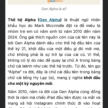
Gen Alpha là ai?
Thế hệ Alpha (
Gen Alpha
)
là thuật ngữ nhân
khẩu học do Mark Mccrindle đặt ra để miêu tả
nhóm trẻ em có năm sinh từ năm 2010 đến năm
2024. Ông giải thích nguồn cơn của cái tên này là
bởi Gen Alpha đánh dấu cho thế hệ đầu tiên của
thế kỷ 21, khởi đầu của một điều gì đó mới mẻ,
chứ không phải là sự trở lại của cái cũ. Vì thế,
không có lý do nào để quay lại chữ A trong bảng
chữ cái latinh như các thế hệ trước. Từ đó, tên gọi
“Alpha” ra đời, đây là chữ cái đầu tiên trong bảng
chữ cái tiếng Hy Lạp (α), mang ý nghĩa
khởi đầu
cho một kỷ nguyên mới
.
Năm 2010, năm ra đời của Gen Alpha cũng đồng
thời là năm mà chiếc iPad đầu tiên được ra mắt và
mạng xã hội Instagram chính thức đi vào hoạt