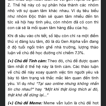
Z. Thế hệ này có sự phân hóa thành các nhóm
nhỏ với sự quan tâm khác nhau. Ví dụ tiêu biểu
như nhóm Độc thân sẽ quan tâm nhiều đến tin
tức xã hội hay tình yêu, còn nhóm đã có con thì
con cái sẽ là mối quan tâm hàng đầu của họ.
Khi đi sâu vào chi tiết, số liệu còn chỉ ra một điểm
thú vị đáng lưu tâm, đó là dù Gen Alpha vẫn đang
ở độ tuổi ngồi trên ghế nhà trường, lượng thảo
luận về chủ đề học đường chỉ chiếm 7.3%.
(+) Chủ đề Tình cảm:
Theo đó, chủ đề được quan
tâm nhất ở thế hệ này là tình cảm. Các thảo luận
về chủ đề này xoay quanh việc tìm người yêu và
bày tỏ tâm trạng và thắc mắc liên quan đến tình
yêu. Ví dụ như
“Tại sao online nhưng không nhắn
tin cho nhau?”
hay
“Một khi thật lòng thích ai đó,
thật khó để dừng lại…”
(+) Chủ đề Meme:
Meme vẫn luôn là chủ đề hot