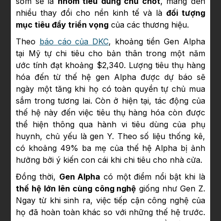
sớm sẽ là
nhóm tiêu dùng chủ chốt
, mang đến
nhiều thay đổi cho nền kinh tế và là
đối tượng
mục tiêu đầy triển vọng
của các thương hiệu.
Theo
báo cáo của DKC
, khoảng tiền Gen Alpha
tại Mỹ tự chi tiêu cho bản thân trong một năm
ước tính đạt khoảng $2,340. Lượng tiêu thụ hàng
hóa đến từ thế hệ gen Alpha được dự báo sẽ
ngày một tăng khi họ có toàn quyền tự chủ mua
sắm trong tương lai. Còn ở hiện tại, tác động của
thế hệ này đến việc tiêu thụ hàng hóa còn được
thể hiện thông qua hành vi tiêu dùng của phụ
huynh, chủ yếu là gen Y. Theo số liệu thống kê,
có khoảng 49% ba mẹ của thế hệ Alpha bị ảnh
hưởng bởi ý kiến con cái khi chi tiêu cho nhà cửa.
Đồng thời,
Gen Alpha
có một điểm nổi bật khi là
thế hệ lớn lên cùng công nghệ
giống như Gen Z.
Ngay từ khi sinh ra, việc tiếp cận công nghệ của
họ đã hoàn toàn khác so với những thế hệ trước.