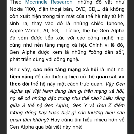
Theo
Mccrindle Research
, những đồ vật như
Nokia 1100, điện thoại bàn, DVD, CD,... đã không
còn xuất hiện trong tầm mắt của thế hệ này từ khi
sinh ra, thay vào đó là những chiếc Iphone,
Apple Watch, AI, 5G,... Từ bé, thế hệ Gen Alpha
đã sớm được tiếp xúc với các công nghệ mới
cũng như nền tảng mạng xã hội. Chính vì lẽ đó,
Gen Alpha được xem là những “công dân số”,
phát triển cùng với công nghệ.
Như vậy,
các nền tảng mạng xã hội
là một nơi
tiềm năng
để các thương hiệu có thể
quan sát và
theo dõi
thế hệ này một cách trực quan.
Vậy Gen
Alpha tại Việt Nam đang làm gì trên mạng xã hội,
họ sẽ có những đặc trưng như thế nào? Liệu rằng
giữa 3 thế hệ Gen Alpha, Gen Y và Gen Z điểm
tương đồng hay khác biệt gì các thương hiệu cần
quan tâm không?
Hãy cùng tìm hiểu nhiều hơn về
Gen Alpha qua bài viết này nhé!