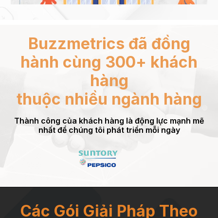
201
tâm
diệ
Tro
Buzzmetrics đã đồng
hành cùng 300+ khách
hàng
thuộc nhiều ngành hàng
Thành công của khách hàng là động lực mạnh mẽ
nhất để chúng tôi phát triển mỗi ngày
Các Gói Giải Pháp Theo