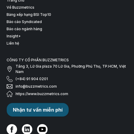
Trang chủ
Về Buzzmetrics
Bảng xếp hạng BSI Top10
Báo cáo Syndicated
Báo cáo ngành hàng
Insight+
Liên hệ
CÔNG TY CỔ PHẦN BUZZMETRICS
Tầng 3, Lữ Gia plaza 70 Lữ Gia, Phường Phú Thọ, TP.HCM, Việt
Nam
(+84) 91 904 0201
info@buzzmetrics.com
https://www.buzzmetrics.com
Nhận tư vấn miễn phí