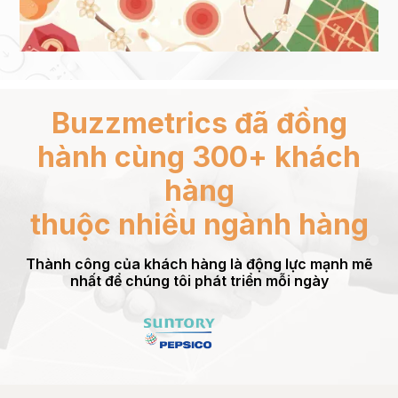
cách thương hiệu tiếp cận Tết 2027. Không chỉ là về mặt chủ đề, thời
32 
gian, nền tảng nhưng còn là chuyển dịch từ “ồn ào” sang “đối thoại”.
Đọc bài viết
Đọc
Báo cáo mới nhất của Buzzmetrics sẽ phân tích bốn điểm quan trọng
rút ra từ Tết 2026.
Buzzmetrics đã đồng
hành cùng 300+ khách
hàng
thuộc nhiều ngành hàng
Thành công của khách hàng là động lực mạnh mẽ
nhất để chúng tôi phát triển mỗi ngày