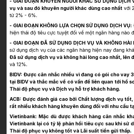
- GIAI ĐOẠN KHUYÊN NGƯỜI KHÁC SỬ DỤNG DỊCH 
vụ và sau đó khuyên người khác dùng cao nhất
với 
từ 2% - 6%.
- GIAI ĐOẠN KHÔNG LỰA CHỌN SỬ DỤNG DỊCH VỤ:
hiện thái độ tiêu cực tuyệt đối về một ngân hàng nào 
- GIAI ĐOẠN ĐÃ SỬ DỤNG DỊCH VỤ VÀ KHÔNG HÀI
sử dụng dịch vụ của các ngân hàng hiện nay đang kh
Đã sử dụng dịch vụ và không hài lòng cao nhất, lên
và 12%.
BIDV: Được cân nhắc nhiều vì đang có gói cho vay 3
tại BIDV và thắc mắc về có vấn đề liên quan tới hồ 
Thái độ phục vụ và Dịch vụ hỗ trợ khách hàng.
ACB: Được đánh giá cao bởi Chất lượng dịch vụ tốt
rất nhiều khách hàng khuyên dùng đối với nhu cầu tạ
Vietinbank: Mặc dù được khách hàng cân nhắc khá
Vietinbank lại có tỷ lệ phản hồi tiêu cực sau khi sử
Thái độ phục vụ không tốt và Lãi suất tiền gửi thấp.