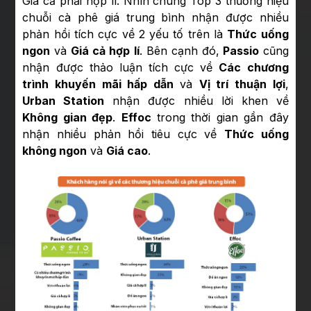
Giá cả phải hợp lí. Nhìn chung Top 3 thương hiệu
chuỗi cà phê giá trung bình nhận được nhiều
phản hồi tích cực về 2 yếu tố trên là
Thức uống
ngon
và
Giá cả hợp lí
. Bên cạnh đó,
Passio
cũng
nhận được thảo luận tích cực về
Các chương
trình khuyến mãi hấp dẫn
và
Vị trí thuận lợi
,
Urban Station
nhận được nhiều lời khen về
Không gian đẹp
.
Effoc
trong thời gian gần đây
nhận nhiều phản hồi tiêu cực về
Thức uống
không ngon
và
Giá cao
.