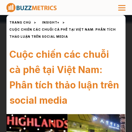
TRANG CHỦ
>
INSIGHT+
>
CUỘC CHIẾN CÁC CHUỖI CÀ PHÊ TẠI VIỆT NAM: PHÂN TÍCH
THẢO LUẬN TRÊN SOCIAL MEDIA
Cuộc chiến các chuỗi
cà phê tại Việt Nam:
Phân tích thảo luận trên
social media