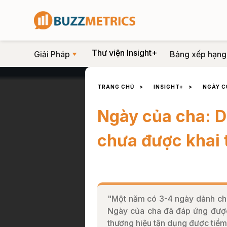
Thư viện Insight+
Giải Pháp
Bảng xếp hạng
TRANG CHỦ
>
INSIGHT+
>
NGÀY C
Ngày của cha: D
chưa được khai 
"Một năm có 3-4 ngày dành cho
Ngày của cha đã đáp ứng được
thương hiệu tận dụng được tiề