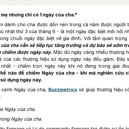
mẹ nhưng chỉ có 1 ngày của cha."
 cảm dành cho cha được dồn nén trong cả năm được người 
ủ nhật thứ 3 của tháng 6 - là một ngày đặc biệt mới nổi 
ong chuỗi ngày đặc biệt về gia đình. Với tầm quan trọng
của cha vẫn sẽ tiếp tục tăng trưởng và dự báo sẽ sớm tr
o chiếm được ngày này.
Mặc dù ngày càng nhiều thương h
 của các thương hiệu sử dụng ngày này đều giảm. Đây s
nhất - chiếm trọn ngày này khi nó đang trong giai đo
thế nào để chiếm Ngày của cha - khi mà nghiên cứu c
 sử dụng ngày này.
n cảnh Ngày của cha,
Buzzmetrics
sẽ giúp thương hiệu c
:
ủa Ngày của cha.
 trong Ngày của cha.
y fanpage và Lý do community fanpage tạo được sự ồn ào