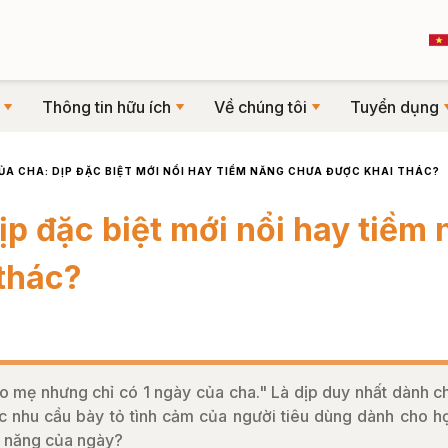
Thông tin hữu ích
Về chúng tôi
Tuyển dụng
ỦA CHA: DỊP ĐẶC BIỆT MỚI NỔI HAY TIỀM NĂNG CHƯA ĐƯỢC KHAI THÁC?
ịp đặc biệt mới nổi hay tiềm
thác?
 mẹ nhưng chỉ có 1 ngày của cha." Là dịp duy nhất dành c
 nhu cầu bày tỏ tình cảm của người tiêu dùng dành cho h
m năng của ngày?