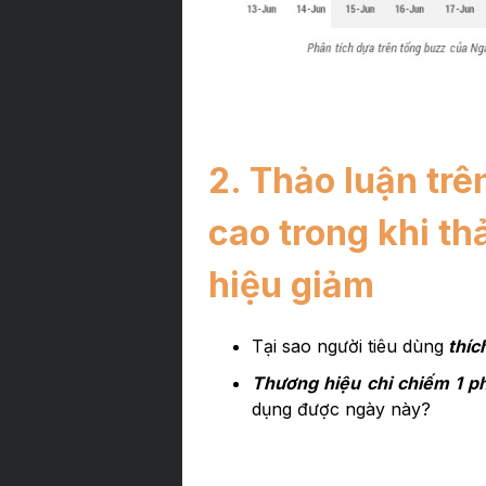
2. Thảo luận trê
cao trong khi th
hiệu giảm
Tại sao người tiêu dùng
thíc
Thương hiệu chỉ chiếm 1 p
dụng được ngày này?