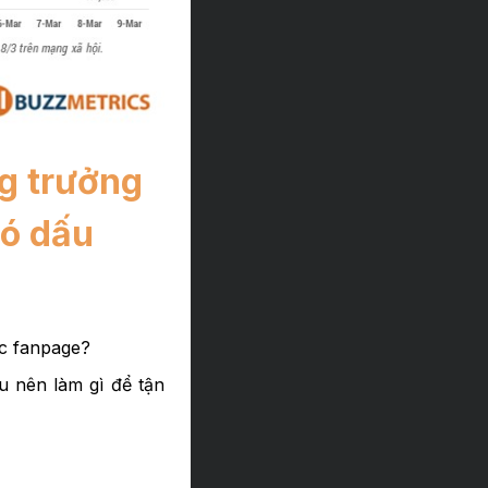
ng trưởng
có dấu
ác fanpage?
ệu nên làm gì để tận