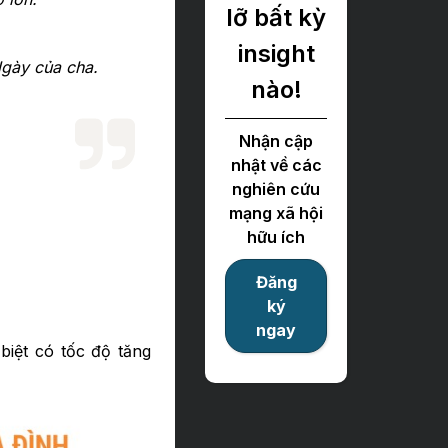
lỡ bất kỳ
insight
gày của cha.
nào!
Nhận cập
nhật về các
nghiên cứu
mạng xã hội
hữu ích
Đăng
ký
ngay
biệt có tốc độ tăng