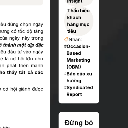
Insight
Thấu hiểu
khách
tiêu dùng chọn ngày
hàng mục
nhưng có tốc độ tăng
tiêu
 của ngày này trong
Nhãn:
ở thành một dịp đặc
Occasion-
#
iệu đầu tư vào ngày
Based
ẽ là cơ hội lớn cho
Marketing
ạn phát triển mạnh
(OBM)
ho thấy tất cả các
Báo cáo xu
#
hướng
Syndicated
#
ó cơ hội giành được
Report
Đừng bỏ
 lớn.