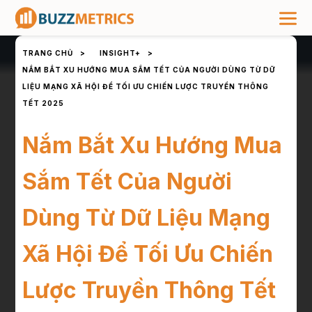
TRANG CHỦ
>
INSIGHT+
>
NẮM BẮT XU HƯỚNG MUA SẮM TẾT CỦA NGƯỜI DÙNG TỪ DỮ
LIỆU MẠNG XÃ HỘI ĐỂ TỐI ƯU CHIẾN LƯỢC TRUYỀN THÔNG
TẾT 2025
Nắm Bắt Xu Hướng Mua
Sắm Tết Của Người
Dùng Từ Dữ Liệu Mạng
Xã Hội Để Tối Ưu Chiến
Lược Truyền Thông Tết