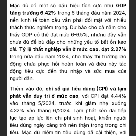
Mặc dù có một số dấu hiệu tích cực như
GDP
tăng trưởng 6.42%
trong 6 tháng đầu năm 2024,
nền kinh tế toàn cầu vẫn phải đối mặt với nhiều
thách thức nghiêm trọng. Dự báo cho cả năm cho
thấy GDP có thể đạt mức 6-6.5%, nhưng đây vẫn
chưa đủ để bù đắp cho những yếu tố bất ổn kéo
dài.
Tỷ lệ thất nghiệp vẫn ở mức cao, đạt 2.27%
trong nửa đầu năm 2024, cho thấy thị trường lao
động chưa phục hồi hoàn toàn và điều này tác
động tiêu cực đến thu nhập và sức mua của
người dân.
Thêm vào đó,
chỉ số giá tiêu dùng (CPI) và lạm
phát vẫn duy trì ở mức cao
, với CPI đạt 4.44%
vào tháng 5/2024, trước khi giảm nhẹ xuống
4.32% vào tháng 6/2024. Lạm phát kéo dài tiếp
tục tạo áp lực lên chi phí sinh hoạt, khiến người
tiêu dùng ngày càng trở nên thận trọng trong chi
tiêu. Mặc dù niềm tin tiêu dùng đã cải thiện, với