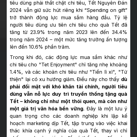
tiêu dùng phải thắt chặt chi tiêu, Tết Nguyên Đán
2024 vẫn giữ sức hút riêng khi “Spending on gift”
trở thành động lực mua sắm hàng đầu. Tỷ lệ
người tiêu dùng ưu tiên chi tiêu cho quà Tết đã
tăng từ 23.9% trong năm 2023 lên đến 34.4%
trong năm 2024 – một mức tăng trưởng ấn tượng
lên đến 10.6% phần trăm.
Trong khi đó, các động lực mua sắm khác như
chi tiêu cho "Tet Enjoyment" chỉ tăng nhẹ khoảng
1.4%, và các khoản chi tiêu như "Tiền lì xì", "Từ
thiện" lại có xu hướng giảm. Điều này cho thấy
dù
phải đối mặt với khó khăn tài chính, người tiêu
dùng vẫn nỗ lực duy trì truyền thống tặng quà
Tết – không chỉ như một thói quen, mà còn như
một giá trị văn hóa bền vững
. Đây là một lưu ý
quan trọng cho các doanh nghiệp khi lập kế
hoạch marketing dịp Tết, tập trung vào việc khai
thác khía cạnh ý nghĩa của quà Tết, thay vì chỉ