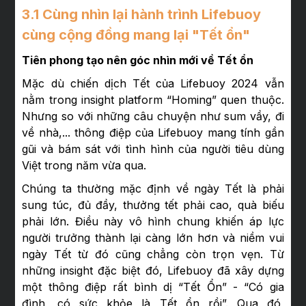
3.1 Cùng nhìn lại hành trình Lifebuoy
cùng cộng đồng mang lại "Tết ổn"
Tiên phong tạo nên góc nhìn mới về Tết ổn
Mặc dù chiến dịch Tết của Lifebuoy 2024 vẫn
nằm trong insight platform “Homing” quen thuộc.
Nhưng so với những câu chuyện như sum vầy, đi
về nhà,... thông điệp của Lifebuoy mang tính gần
gũi và bám sát với tình hình của người tiêu dùng
Việt trong năm vừa qua.
Chúng ta thường mặc định về ngày Tết là phải
sung túc, đủ đầy, thưởng tết phải cao, quà biếu
phải lớn. Điều này vô hình chung khiến áp lực
người trưởng thành lại càng lớn hơn và niềm vui
ngày Tết từ đó cũng chẳng còn trọn vẹn. Từ
những insight đặc biệt đó, Lifebuoy đã xây dựng
một thông điệp rất bình dị “Tết Ổn” - “Có gia
đình, có sức khỏe là Tết ổn rồi”. Qua đó,