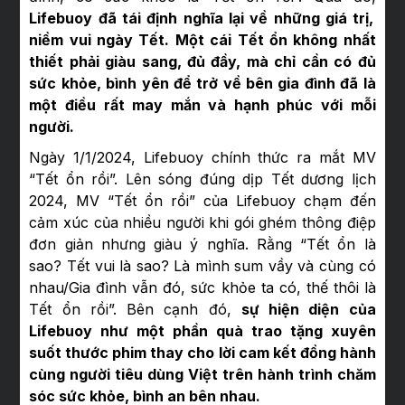
Lifebuoy đã tái định nghĩa lại về những giá trị,
niềm vui ngày Tết. Một cái Tết ổn không nhất
thiết phải giàu sang, đủ đầy, mà chỉ cần có đủ
sức khỏe, bình yên để trở về bên gia đình đã là
một điều rất may mắn và hạnh phúc với mỗi
người.
Ngày 1/1/2024, Lifebuoy chính thức ra mắt MV
“Tết ổn rồi”. Lên sóng đúng dịp Tết dương lịch
2024, MV “Tết ổn rồi” của Lifebuoy chạm đến
cảm xúc của nhiều người khi gói ghém thông điệp
đơn giản nhưng giàu ý nghĩa. Rằng “Tết ổn là
sao? Tết vui là sao? Là mình sum vầy và cùng có
nhau/Gia đình vẫn đó, sức khỏe ta có, thế thôi là
Tết ổn rồi”. Bên cạnh đó,
sự hiện diện của
Lifebuoy như một phần quà trao tặng xuyên
suốt thước phim thay cho lời cam kết đồng hành
cùng người tiêu dùng Việt trên hành trình chăm
sóc sức khỏe, bình an bên nhau.