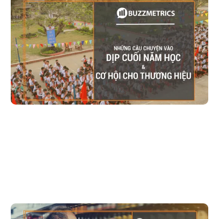
Những câu chuyện vào "Dịp cuối năm học" và Cơ 
hội cho thương hiệu 2018
Các dịp đặc biệt đều sẽ thay đổi qua từng năm, và dịp cuối năm học
cũng không ngoại lệ, đặc biệt hơn khi đối tượng chính của dịp này
(học sinh) là thế hệ gen Z, thì sự thay đổi vào dịp này sẽ càng diễn ra
nhanh chóng hơn nữa. Vậy dịp này vào năm 2018, có gì mới và có gì
khác biệt so với 2017?
Đọc bài viết
Nghiên cứu ngành hàng bia - Phần 2: Hành trình 