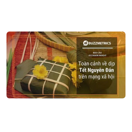
Toàn cảnh về dịp Tết Nguyên Đán trên mạng xã 
hội
Tết Nguyên Đán được xem là dịp lễ quan trọng nhất trong đời sống
tinh thần của người Việt. Trên mạng xã hội, Tết thu hút một lượng
tương tác lớn với đa dạng các chủ đề. Có thể nói, Tết là cơ hội không
thể bỏ qua để thương hiệu kết nối với nhóm người tiêu dùng tiềm năng.
Đọc bài viết