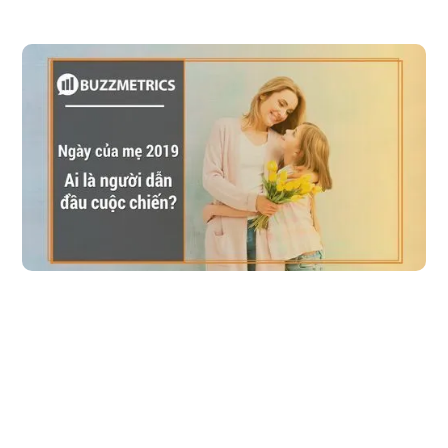
Ngày của mẹ 2019 - Ai là người dẫn đầu cuộc 
chiến?
Năm 2019, Ngày của mẹ thực sự trở thành 1 cuộc chiến với sự tham
gia của hơn 246 thương hiệu, gấp 2 lần số lượng thương hiệu tham gia
vào Ngày của mẹ năm 2018. Số buzz trung bình do mỗi thương hiệu
tạo ra tăng 20% so với 2018. Vậy thương hiệu nào đang dẫn đầu cuộc
chiến? Và công thức thành công của thương hiệu đó là gì?
Đọc bài viết