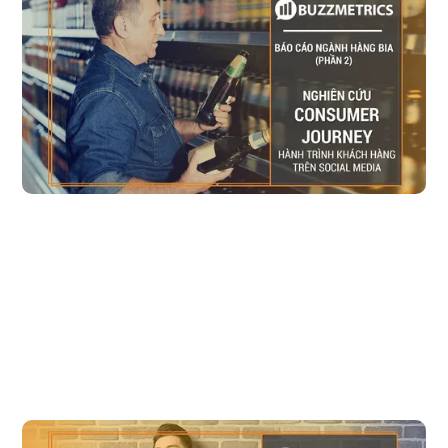
khách hàng biểu hiện trên mạng xã hội như thế 
nào?
Xem thêm: Phần 1: Nghiên cứu ngành hàng bia - Thấu hiểu về các dịp
uống bia cùng social data
Đọc bài viết
Khám phá thời điểm "Khủng hoảng cuối hè" cùng 