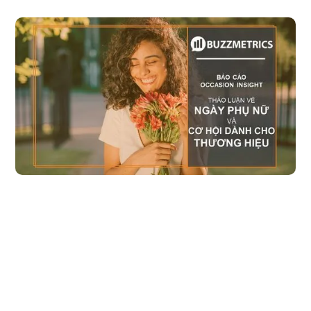
Thảo luận về "Ngày phụ nữ" - Cơ hội và thách 
thức cho thương hiệu
Trung bình mỗi ngày 8/3 hoặc 20/10 tạo ra 5.3 triệu lượng bài viết và
thảo luận. Ngày phụ nữ (8/3 và 20/10) là một dịp đặc biệt quan trọng
và quen thuộc với đa số người tiêu dùng Việt Nam. Chính vì vậy, dịp
này luôn tạo được sự ồn ào và thu hút mối quan tâm lớn từ nhiều đối
tượng trên mạng xã hội.
Đọc bài viết