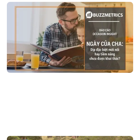
Ngày của cha: Dịp đặc biệt mới nổi hay tiềm năng 
chưa được khai thác?
"Một năm có 3-4 ngày dành cho mẹ nhưng chỉ có 1 ngày của cha." Là
dịp duy nhất dành cho cha trong năm, Ngày của cha đã đáp ứng được
nhu cầu bày tỏ tình cảm của người tiêu dùng dành cho họ. Làm thế
nào để thương hiệu tận dụng được tiềm năng của ngày?
Đọc bài viết