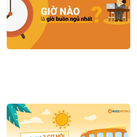
ngủ” không có nghĩa là họ cần “ngủ” mà có những nguyên nhân ẩn
đằng sau đó. Hiểu được nhu cầu đằng sau lời than thở “buồn ngủ” sẽ là
cơ hội cho thương hiệu để cung cấp cho người cái họ thực sự cần.
Đọc bài viết
Khám phá 3 cơ hội từ social data cho chiến dịch 
Marketing mùa hè
Dịp nghỉ Hè là dịp cao điểm thứ hai trong năm cho các thương hiệu
thực hiện chiến lược Marketing theo thời điểm (Occasion-Based
Marketing), đứng sau Tết. Theo thống kê của Buzzmetrics, vào dịp