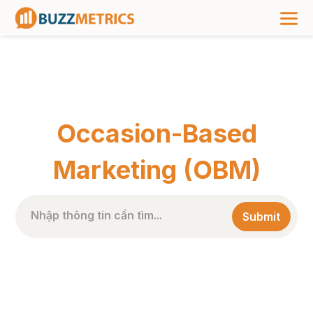
TRANG CHỦ
>
NHÃN BÀI VIẾT
>
OCCASION-BASED MARKETING (OBM)
Occasion-Based
Marketing (OBM)