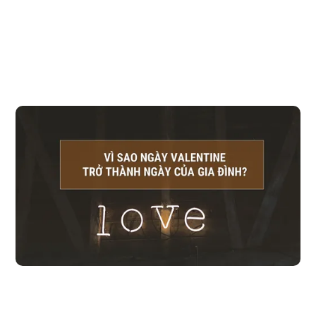
Vì sao Valentine 2019 trở thành Ngày Gia đình?
Valentine 2019 - không còn là ngày của chỉ những cặp đôi đang yêu.
Điều gì đang xảy ra? Và thương hiệu nào sẽ bị ảnh hưởng? Cơ hội nào
đang mở ra và nguy cơ nào sẽ đến? Mạng xã hội đang thay đổi, và
Valentine củng đang thay đổi. Có lẽ nào, Valentine đã trở thành 1 ngày
rất khác, so với Valentine bạn từng biết?
Đọc bài viết