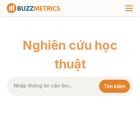
TRANG CHỦ
>
PHÂN LOẠI BÀI VIẾT
>
NGHIÊN CỨU HỌC THUẬT
Nghiên cứu học
thuật