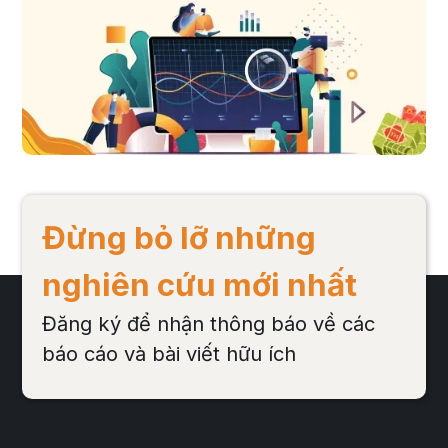
với vị thế trước đây của mình - một dịp đặc biệt lớn nhất của mạng xã
hội Việt Nam, một thời điểm lý tưởng để thương hiệu xây dựng những
cuộc hội thoại ý nghĩa với người tiêu dùng.
Đọc bài viết
Next
Đừng bỏ lỡ những
nghiên cứu mới nhất
Đăng ký để nhận thông báo về các
báo cáo và bài viết hữu ích