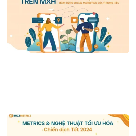
Mỗi năm, thị trường chứng kiến sự xuất hiện của vô số chiến dịch
quảng cáo mới. Để đảm bảo sự cạnh tranh và thu hút lòng tin từ khách
hàng, việc tích hợp seeding trở thành một phần không thể thiếu trong
mọi chiến lược social marketing.
Đọc bài viết
Metrics và Nghệ Thuật Tối Ưu Hóa Chiến dịch Tết 
2024
Trải qua hai năm gián đoạn và có phần ảm đạm, Tết đang dần trở lại