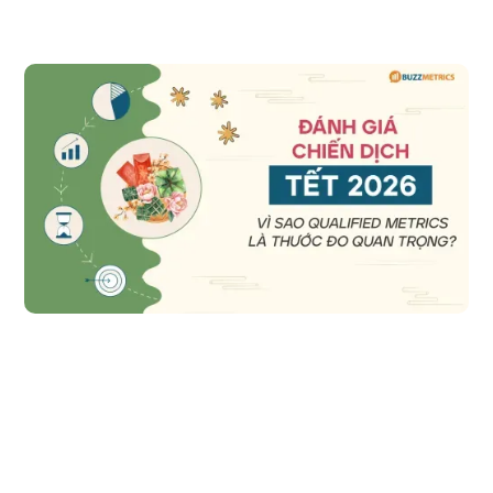
Đánh giá Chiến dịch Tết 2026: Vì sao Qualified 
Metrics là thước đo quan trọng?
Mùa Tết luôn là "chiến trường" khốc liệt nhất trong năm của các
marketer Việt Nam, nơi các thương hiệu dốc toàn lực để chiếm lấy
tâm trí và trái tim người tiêu dùng. Không ngoại lệ, Tết 2026 sắp tới
được dự báo sẽ chứng kiến một cuộc đua căng thẳng và gay gắt hơn
bao giờ hết.
Đọc bài viết