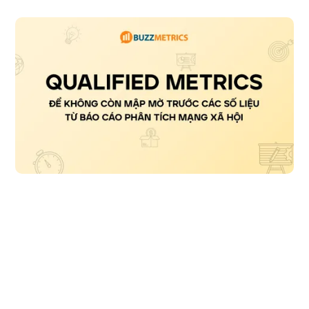
Qualified Metrics: Để không còn mập mờ trước 
các số liệu từ báo cáo phân tích mạng xã hội
Trong quá trình triển khai chiến dịch truyền thông, nhiều thương hiệu
có xu hướng áp dụng các công thức thành công trước đây hoặc dựa
vào quan sát thị trường để nhanh chóng triển khai các tactics như
advocacy, tạo tranh luận, minigame... nhằm đạt được mục tiêu về độ
phủ hoặc lượng thảo luận.
Đọc bài viết