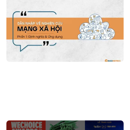
Dẫn nhập về nghiên cứu mạng xã hội - Phần 1: Định 
nghĩa và Ứng dụng
Social Media Research là chìa khóa giúp thương hiệu thấu hiểu người
dùng qua dữ liệu từ mạng xã hội. Bài viết này sẽ đi sâu vào cách công
nghệ hiện đại và các phương pháp nghiên cứu mới đang thay đổi cách
phân tích hành vi người dùng, mang đến cho doanh nghiệp những
hiểu biết sâu sắc và chiến lược hiệu quả hơn.
Đọc bài viết
Phân Tích Sức Nóng Của Các Lễ Trao Giải Qua 