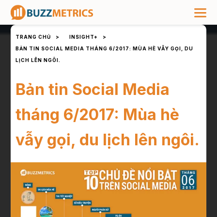
TRANG CHỦ
>
INSIGHT+
>
BẢN TIN SOCIAL MEDIA THÁNG 6/2017: MÙA HÈ VẪY GỌI, DU
LỊCH LÊN NGÔI.
Bản tin Social Media
tháng 6/2017: Mùa hè
vẫy gọi, du lịch lên ngôi.