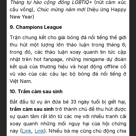
Tháng tự hào cộng đồng LGBTIQ+
(nút cảm xúc
cầu vồng),
Chúc mừng năm mới
(hiệu ứng Happy
New Year)
9. Champions League
Trận chung kết cho giải bóng đá nổi tiếng thế giới
thu hút một lượng lớn thảo luận trong tháng 6;
trong đó, các thảo luận xoay quanh tin tức cập
nhật trên hot fanpage, những minigame dự đoán
kết quả của thương hiệu và hoạt động offline cổ
vũ vào của các câu lạc bộ bóng đá nổi tiếng ở
Việt Nam.
10. Trầm cảm sau sinh
Bắt đầu từ vụ án đứa bé 33 ngày tuổi bị giết hại,
trầm cảm sau sinh
trở thành chủ đề thu hút được
sự quan tâm rất lớn từ các mẹ với nhiều tranh cãi
xoay quanh những mối nguy hại của hội chứng
này (
Link
,
Link
). Nhiều bà mẹ cũng chủ động chia