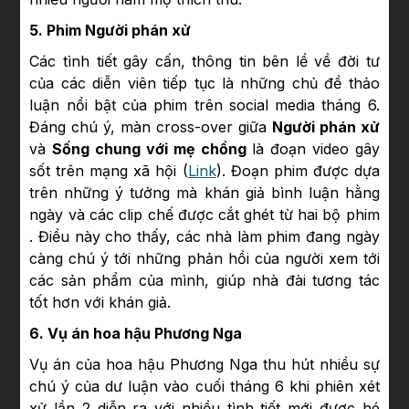
5. Phim Người phán xử
Các tình tiết gây cấn, thông tin bên lề về đời tư
của các diễn viên tiếp tục là những chủ đề thảo
luận nổi bật của phim trên social media tháng 6.
Đáng chú ý, màn cross-over giữa
Người phán xử
và
Sống chung với mẹ chồng
là đoạn video gây
sốt trên mạng xã hội (
Link
). Đoạn phim được dựa
trên những ý tưởng mà khán giả bình luận hằng
ngày và các clip chế được cắt ghét từ hai bộ phim
. Điều này cho thấy, các nhà làm phim đang ngày
càng chú ý tới những phản hồi của người xem tới
các sản phẩm của mình, giúp nhà đài tương tác
tốt hơn với khán giả.
6. Vụ án hoa hậu Phương Nga
Vụ án của hoa hậu Phương Nga thu hút nhiều sự
chú ý của dư luận vào cuối tháng 6 khi phiên xét
xử lần 2 diễn ra với nhiều tình tiết mới được hé