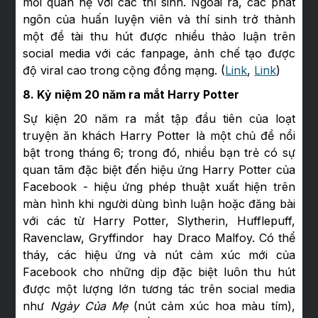
mối quan hệ với các thí sinh. Ngoài ra, các phát
ngôn của huấn luyện viên và thí sinh trở thành
một đề tài thu hút được nhiều thảo luận trên
social media với các fanpage, ảnh chế tạo được
độ viral cao trong cộng đồng mạng. (
Link
,
Link
)
8. Kỷ niệm 20 năm ra mắt Harry Potter
Sự kiện 20 năm ra mắt tập đầu tiên của loạt
truyện ăn khách Harry Potter là một chủ đề nổi
bật trong tháng 6; trong đó, nhiều bạn trẻ có sự
quan tâm đặc biệt đến hiệu ứng Harry Potter của
Facebook - hiệu ứng phép thuật xuất hiện trên
màn hình khi người dùng bình luận hoặc đăng bài
với các từ Harry Potter, Slytherin, Hufflepuff,
Ravenclaw, Gryffindor hay Draco Malfoy. Có thể
tháy, các hiệu ứng và nút cảm xúc mới của
Facebook cho những dịp đặc biệt luôn thu hút
được một lượng lớn tương tác trên social media
như
Ngày Của Mẹ
(nút cảm xúc hoa màu tím),