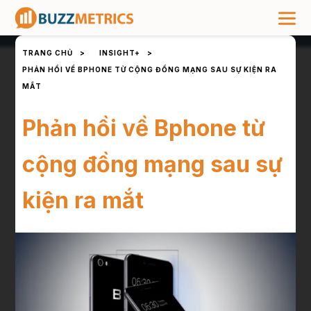
TRANG CHỦ
>
INSIGHT+
>
PHẢN HỒI VỀ BPHONE TỪ CỘNG ĐỒNG MẠNG SAU SỰ KIỆN RA
MẮT
Phản hồi về Bphone từ
cộng đồng mạng sau sự
kiện ra mắt