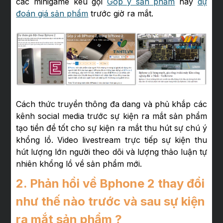
các minigame kêu gọi
Góp ý sản phẩm
hay
dự
đoán giá sản phẩm
trước giờ ra mắt.
Cách thức truyền thông đa dang và phủ khắp các
kênh social media trước sự kiện ra mắt sản phẩm
tạo tiền đề tốt cho sự kiện ra mắt thu hút sự chú ý
khổng lồ. Video livestream trực tiếp sự kiện thu
hút lượng lớn người theo dõi và lượng thảo luận tự
nhiên khổng lồ về sản phẩm mới.
2. Phản hồi về Bphone 2 thay đổi
như thế nào trước và sau sự kiện
ra mắt sản phẩm ?