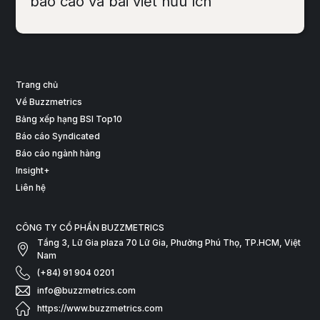
báo cáo và bài viết hữu ích
Trang chủ
Về Buzzmetrics
Bảng xếp hạng BSI Top10
Báo cáo Syndicated
Báo cáo ngành hàng
Insight+
Liên hệ
CÔNG TY CỔ PHẦN BUZZMETRICS
Tầng 3, Lữ Gia plaza 70 Lữ Gia, Phường Phú Thọ, TP.HCM, Việt
Nam
(+84) 91 904 0201
info@buzzmetrics.com
https://www.buzzmetrics.com