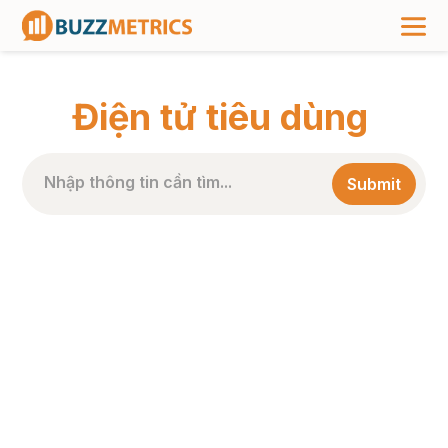
TRANG CHỦ
>
NHÃN BÀI VIẾT
>
ĐIỆN TỬ TIÊU DÙNG
Điện tử tiêu dùng