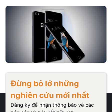
Phản hồi về Bphone từ cộng đồng mạng sau sự 
kiện ra mắt
Theo báo cáo nghiên cứu mạng xã hội mới nhất từ Buzzmetrics, thái
độ của cư dân mạng sau sự kiện ra mắt Bphone 2 tích cực hơn hẳn so
với giai đoạn trước sự kiện ngày 8/8/2017. Những thay đổi và cải tiến
của sản phẩm thế hệ thứ 2 ra mắt năm nay đã giúp Bphone bước đầu
ghi điểm với một bộ phận cộng đồng mạng.
Đọc bài viết
Đừng bỏ lỡ những
nghiên cứu mới nhất
Đăng ký để nhận thông báo về các