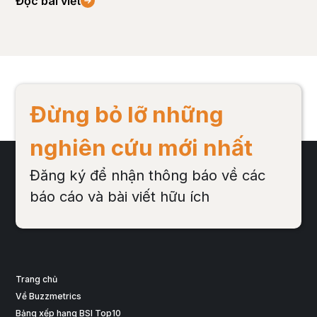
Đọc bài viết
Đọ
Đừng bỏ lỡ những
nghiên cứu mới nhất
Đăng ký để nhận thông báo về các
báo cáo và bài viết hữu ích
Trang chủ
Về Buzzmetrics
Bảng xếp hạng BSI Top10