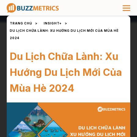
TRANG CHỦ
>
INSIGHT+
>
DU LỊCH CHỮA LÀNH: XU HƯỚNG DU LỊCH MỚI CỦA MÙA HÈ
2024
Du Lịch Chữa Lành: Xu
Hướng Du Lịch Mới Của
Mùa Hè 2024