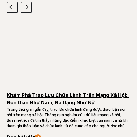
Khám Phá Trào Lưu Chữa Lành Trên Mạng Xã Hội: 
Kh
Đơn Giản Như Nam, Đa Dạng Như Nữ
Ng
Trong thời gian gần đây, trào lưu chữa lành đang được thảo luận sôi
The
nổi trên mạng xã hội. Thông qua nghiên cứu dữ liệu mạng xã hội,
khô
Buzzmetrics đã tìm thấy những đặc điểm khác biệt của nam và nữ khi
sử 
tham gia thảo luận về chữa lành, từ đó cung cấp cho người đọc những
này
phát hiện thú vị của trào lưu này.
khô
gồm