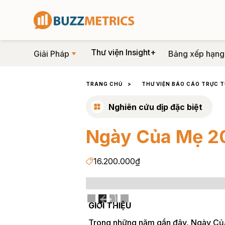
Thư viện Insight+
Giải Pháp
Bảng xếp hạng
TRANG CHỦ
>
THƯ VIỆN BÁO CÁO TRỰC 
Nghiên cứu dịp đặc biệt
Ngày Của Mẹ 2
16.200.000₫
Slide 2 of 4.
GIỚI THIỆU
Trong những năm gần đây, Ngày Của