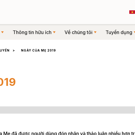
Thông tin hữu ích
Về chúng tôi
Tuyển dụng
TUYẾN
>
NGÀY CỦA MẸ 2019
019
 Mẹ đã được người dùng đón nhận và thảo luận nhiều hơn t