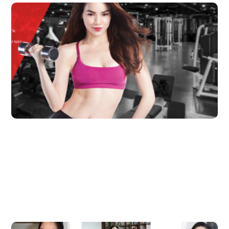
Lựa chọn và đánh giá hiệu quả của Influencer 
trong chiến dịch marketing trên social media
Việc sử dụng Influencer trong chiến dịch marketing là một hình thức
Branding vô cùng phổ biến đối với các thương hiệu. Một
Influencer thường được đánh giá hiệu quả thông qua 3 tiêu chí: Reach
(Độ phủ), Resonance (Khả năng thay đổi ý kiến người tiêu dùng:
Brand preference hay Brand image), Relevance (Sự liên quan).
Đọc bài viết