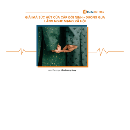
Giải Mã Sức Hút Của Cặp Đôi Ninh - Dương Qua 
Lắng Nghe Mạng Xã Hội
Tính đến tháng Tư, tài khoản của Ninh Anh Bùi đã có hơn 1.1 triệu lượt
theo dõi. Còn thống kê của Buzzmetrics cho thấy: Đã có gần 1 triệu
lượt thảo luận về cặp đôi Ninh - Dương (tính từ đầu tháng 2 đến đầu
tháng 4). BXH BSI Top10 cũng ghi nhận: Ninh - Dương lần đầu góp
mặt vào Top 10 gương mặt nổi bật nhất mạng xã hội tháng 2.
Đọc bài viết