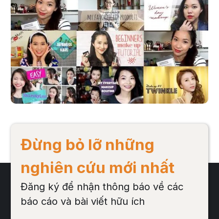
Bí quyết chọn BEAUTY BLOGGER và nội dung 
tương tác thích hợp
Social media platform mà Beauty blogger hoạt động phổ biến nhất là
Facebook, Instagram và Youtube. Mỗi Beauty Blogger cũng thường
sở hữu một trang Blog riêng với những bài viết có nội dung dài và
phức tạp hơn, mặc dù không tạo được nhiều thảo luận bằng 3
platform trên nhưng bài viết có chất lượng và độ sâu hơn.
Đọc bài viết
Đừng bỏ lỡ những
nghiên cứu mới nhất
Đăng ký để nhận thông báo về các
báo cáo và bài viết hữu ích