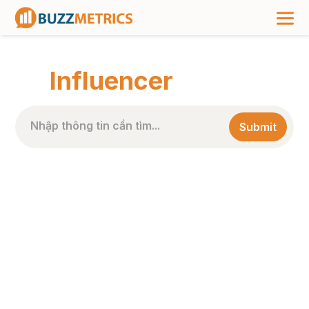
TRANG CHỦ
>
NHÃN BÀI VIẾT
>
INFLUENCER
Influencer