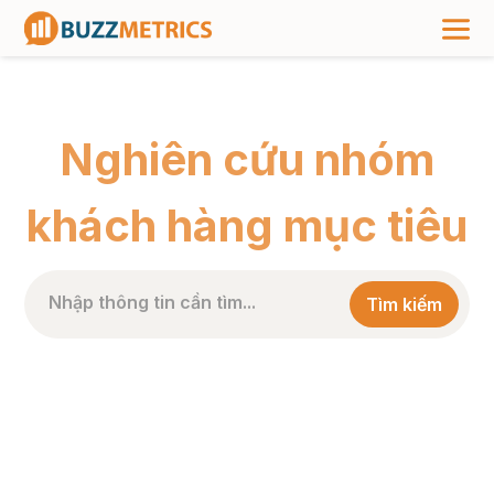
TRANG CHỦ
>
PHÂN LOẠI SẢN PHẨM
>
NGHIÊN CỨU NHÓM KHÁCH HÀNG MỤC TIÊU
Nghiên cứu nhóm
khách hàng mục tiêu