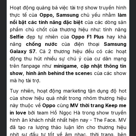
Hoạt động quảng bá việc tài trợ show truyền hình
thực tế của
Oppo, Samsung
chủ yếu nhằm
làm
nổi bật các tính năng đặc biệt
của các dòng sản
phẩm chủ chốt của thương hiệu như: tính năng
Selfie
đẹp tự nhiên của
Oppo F1 Plus
hay khả
năng
chống nước
của điện thoại
Samsung
Galaxy S7
. Cả 2 thương hiệu đều có các hoạt
động thu hút nhiều sự chú ý của cư dân mạng
trên fanpage như
minigame
,
cập nhật thông tin
show
,
hình ảnh behind the scene
s của các show
mà họ tài trợ.
Tuy nhiên, hoạt động marketing tận dụng độ hot
của show hiệu quả nhất trong nhóm thương hiệu
này thuộc về
Oppo
cùng
MV thời trang Keep me
in love
bởi team Hồ Ngọc Hà trong show truyền
hình ăn khách nhất nhất hiện nay - The Face. MV
đã tạo ra lượng thảo luận lớn cho thương hiệu
nhờ sự đầu tư tốt về âm nhạc, thời trang, bên