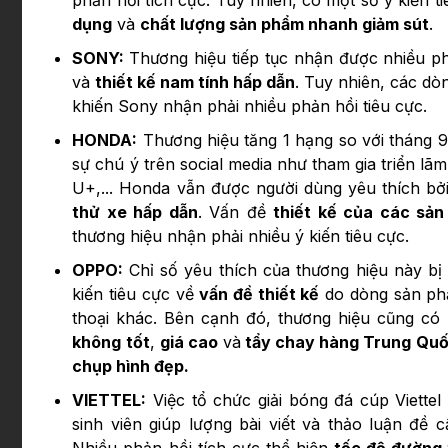
phản hồi tích cực. Tuy nhiên, có một số ý kiến 
dụng
và
chất lượng sản phẩm nhanh giảm sút
.
SONY:
Thương hiệu tiếp tục nhận được nhiều p
và
thiết kế nam tính hấp dẫn
. Tuy nhiên, các dò
khiến Sony nhận phải nhiều phản hồi tiêu cực.
HONDA:
Thương hiệu tăng 1 hạng so với tháng 9
sự chú ý trên social media như tham gia triển lã
U+,... Honda vẫn được người dùng yêu thích bở
thử xe hấp dẫn
. Vấn đề
thiết kế của các sả
thương hiệu nhận phải nhiều ý kiến tiêu cực.
OPPO:
Chỉ số yêu thích của thương hiệu này bị
kiến tiêu cực về
vấn đề thiết kế
do dòng sản phẩ
thoại khác. Bên cạnh đó, thương hiệu cũng có
không tốt
,
giá cao
và
tẩy chay hàng Trung Qu
chụp hình đẹp.
VIETTEL:
Việc tổ chức giải bóng đá cúp Viette
sinh viên giúp lượng bài viết và thảo luận đề