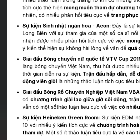
tích cực thể hiện
mong muốn tham dự chương tr
nhiên, có nhiều phản hồi tiêu cực về
trang phục
Sự kiện Sinh nhật ngàn hoa - Aeon:
Đây là sự k
Long Biên với sự tham gia của một số ca sĩ nổ
nhận được nhiều phản hồi tích cực về việc
mong
ý kiến thể hiện sự không hài lòng về vấn đề
quá 
Giải đấu Bóng chuyền nữ quốc tế VTV Cup 201
làng bóng chuyền Việt Nam, thu hút được nhiều
thời gian diễn ra sự kiện.
Trận đấu hấp dẫn
,
dễ d
động viên giỏi
là những thảo luận tích cực tiêu b
Giải đấu Bóng Rổ Chuyên Nghiệp Việt Nam VBA
có
chương trình giải lao giữa giờ sôi động
,
trận
vẫn có một sốthảo luận tiêu cực về việc
có nhiều
Sự kiện Heineken Green Room:
Sự kiện EDM nổi
10 với nhiều ý kiến tích cực về
chương trình hoà
tham dự
. Một số ít thảo luận tiêu cực là về
các t