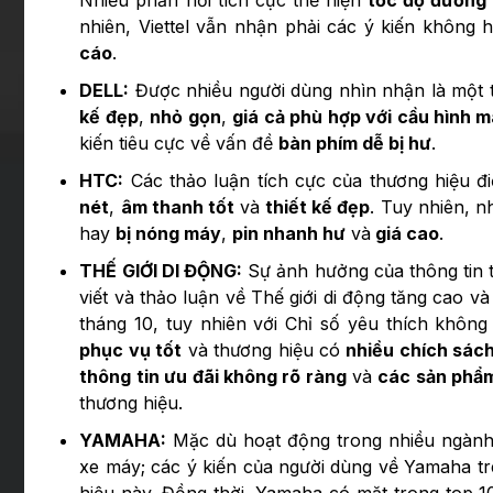
Nhiều phản hồi tích cực thể hiện
tốc độ đường 
nhiên, Viettel vẫn nhận phải các ý kiến không 
cáo
.
DELL:
Được nhiều người dùng nhìn nhận là một tr
kế đẹp
,
nhỏ gọn
,
giá cả phù hợp với cầu hình 
kiến tiêu cực về vấn đề
bàn phím dễ bị hư
.
HTC:
Các thảo luận tích cực của thương hiệu đ
nét
,
âm thanh tốt
và
thiết kế đẹp
. Tuy nhiên, 
hay
bị nóng máy
,
pin nhanh hư
và
giá cao
.
THẾ GIỚI DI ĐỘNG:
Sự ảnh hưởng của thông tin t
viết và thảo luận về Thế giới di động tăng cao 
tháng 10, tuy nhiên với Chỉ số yêu thích khôn
phục vụ tốt
và thương hiệu có
nhiều chích sách
thông tin ưu đãi không rõ ràng
và
các sản phẩm
thương hiệu.
YAMAHA:
Mặc dù hoạt động trong nhiều ngành 
xe máy; các ý kiến của người dùng về Yamaha t