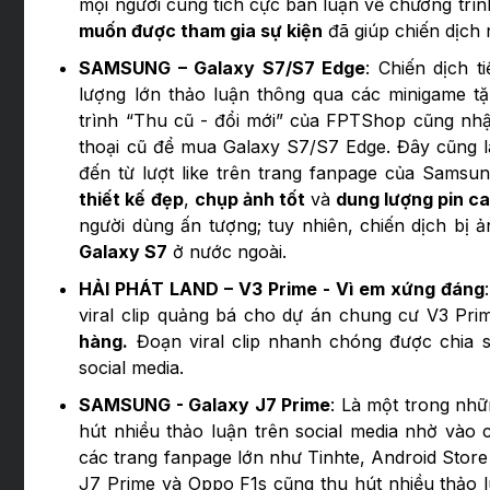
mọi người cùng tích cực bàn luận về chương trìn
muốn được tham gia sự kiện
đã giúp chiến dịch
SAMSUNG – Galaxy S7/S7 Edge
: Chiến dịch t
lượng lớn thảo luận thông qua các minigame t
trình “Thu cũ - đổi mới” của FPTShop cũng nh
thoại cũ để mua Galaxy S7/S7 Edge. Đây cũng là
đến từ lượt like trên trang fanpage của Sams
thiết kế đẹp
,
chụp ảnh tốt
và
dung lượng pin c
người dùng ấn tượng; tuy nhiên, chiến dịch bị 
Galaxy S7
ở nước ngoài.
HẢI PHÁT LAND – V3 Prime - Vì em xứng đáng
viral clip quảng bá cho dự án chung cư V3 Pri
hàng.
Đoạn viral clip nhanh chóng được chia s
social media.
SAMSUNG - Galaxy J7 Prime
: Là một trong nhữ
hút nhiều thảo luận trên social media nhờ vào 
các trang fanpage lớn như Tinhte, Android Stor
J7 Prime và Oppo F1s cũng thu hút nhiều thảo l