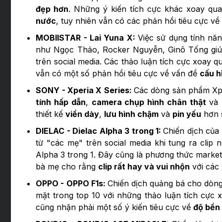
đẹp hơn
. Những ý kiến tích cực khác xoay q
nước
, tuy nhiên vẫn có các phản hồi tiêu cực về
MOBIISTAR - Lai Yuna X:
Việc sử dụng tính năn
như Ngọc Thảo, Rocker Nguyễn, Ginô Tống giúp 
trên social media. Các thảo luận tích cực xoay 
vẫn có một số phản hồi tiêu cực về vấn đề
cấu h
SONY - Xperia X Series:
Các dòng sản phẩm Xpe
tính hấp dẫn
,
camera chụp hình chân thật
và
thiết kế
viền dày
,
lưu hình chậm
và
pin yếu
hơn s
DIELAC - Dielac Alpha 3 trong 1:
Chiến dịch của
từ "các mẹ" trên social media khi tung ra cli
Alpha 3 trong 1. Đây cũng là phương thức marketi
bà mẹ cho rằng
clip rất hay và vui nhộn
với các
OPPO - OPPO F1s:
Chiến dịch quảng bá cho dòng 
mặt trong top 10 với những thảo luận tích cực
cũng nhận phải một số ý kiến tiêu cực về
độ bền