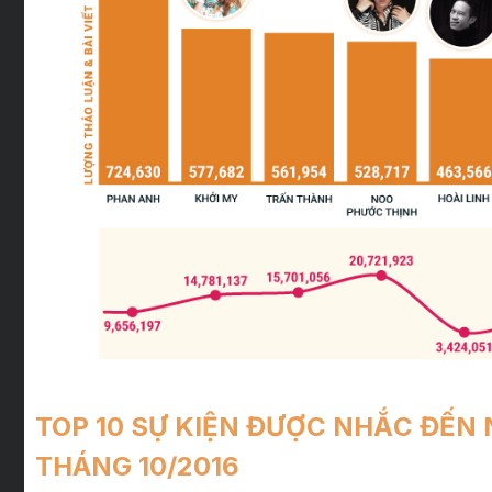
TOP 10 SỰ KIỆN ĐƯỢC NHẮC ĐẾN 
THÁNG 10/2016