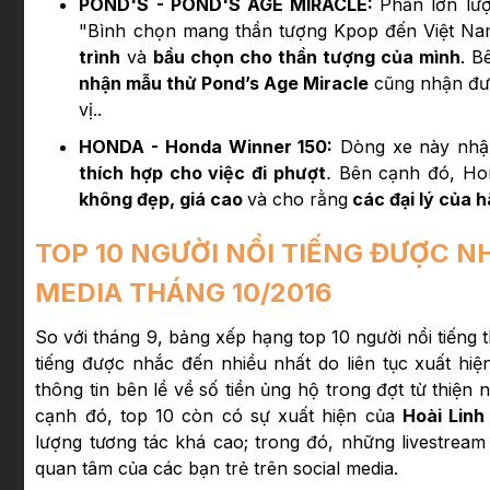
POND'S - POND'S AGE MIRACLE:
Phần lớn lượ
"Bình chọn mang thần tượng Kpop đến Việt Nam
trình
và
bầu chọn cho thần tượng của mình
. B
nhận mẫu thử Pond’s Age Miracle
cũng nhận đượ
vị..
HONDA - Honda Winner 150:
Dòng xe này nhận
thích hợp cho việc đi phượt
.
Bên cạnh đó, Hon
không đẹp, giá cao
và cho rằng
các đại lý của 
TOP 10 NGƯỜI NỔI TIẾNG ĐƯỢC N
MEDIA THÁNG 10/2016
So với tháng 9, bảng xếp hạng top 10 người nổi tiếng 
tiếng được nhắc đến nhiều nhất do liên tục xuất hiệ
thông tin bên lề về số tiền ủng hộ trong đợt từ thiện
cạnh đó, top 10 còn có sự xuất hiện của
Hoài Linh
lượng tương tác khá cao; trong đó, những livestre
quan tâm của các bạn trẻ trên social media.