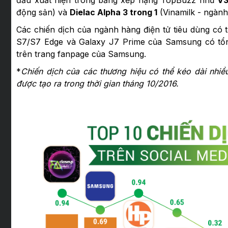
đầu xuất hiện trong bảng xếp hạng TopBuzz như
V3
động sản) và
Dielac Alpha 3 trong 1
(Vinamilk - ngành
Các chiến dịch của ngành hàng điện tử tiêu dùng có t
S7/S7 Edge và Galaxy J7 Prime của Samsung có tổng 
trên trang fanpage của Samsung.
*
Chiến dịch của các thương hiệu có thể kéo dài nhiều
được tạo ra trong thời gian tháng 10/2016.