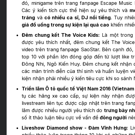
đó, minigame trên trang fanpage Escape Music F
Các ý kiến tích cực thể hiện sự yêu thích và
m
tráng
và
có nhiều ca sĩ, DJ nổi tiếng
. Tuy nhi
giá đồ uống trong sự kiện lại quá cao
khiến nhiều
Đêm chung kết The Voice Kids:
Là một trong 
được yêu thích nhất, đêm chung kết The Voice 
video trên trang fanpage SaoStar. Bên cạnh đó, 
top 10 với phần lớn đóng góp đến từ lượt like
Đông Nhi, Ngô Kiến Huy. Đêm chung kết nhận đ
các màn trình diễn của thí sinh và huấn luyện vi
kiện nhận phải nhiều ý kiến tiêu cực khi so sánh 
Triển lãm Ô tô quốc tế Việt Nam 2016 (Vietnam
tụ các hãng xe cao cấp, sự kiện này nhận đượ
livestream liên tục được cập nhật trên trang fa
lãm được nhiều người yêu thích do
trưng bày nh
số ít thảo luận tiêu cực về vấn đề
đông người
nên
Liveshow Diamond show - Đàm Vĩnh Hưng:
Li
nhiều thảo luận trong tháng 10 khi có những thô