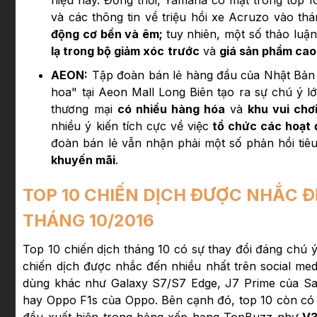
hiệu này. Đồng thời, Yamaha có mặt trong top 
và các thông tin về triệu hồi xe Acruzo vào t
động cơ bền và êm;
tuy nhiên, một số thảo luậ
lạ trong bộ giảm xóc
trước
và
giá sản phẩm cao
AEON:
Tập đoàn bán lẻ hàng đầu của Nhật Bản lầ
hoa" tại Aeon Mall Long Biên tạo ra sự chú ý l
thương mại
có nhiều hàng hóa
và
khu vui chơ
nhiều ý kiến tích cực về việc
tổ chức các hoạt 
đoàn bán lẻ vẫn nhận phải một số phản hồi tiê
khuyến mãi
.
TOP 10 CHIẾN DỊCH ĐƯỢC NHẮC 
THÁNG 10/2016
Top 10 chiến dịch tháng 10 có sự thay đổi đáng chú ý
chiến dịch được nhắc đến nhiều nhất trên social medi
dùng khác như Galaxy S7/S7 Edge, J7 Prime của Sam
hay Oppo F1s của Oppo. Bên cạnh đó, top 10 còn có 