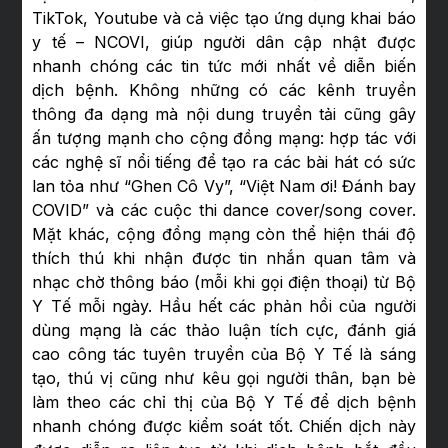
TikTok, Youtube và cả việc tạo ứng dụng khai báo
y tế – NCOVI, giúp người dân cập nhật được
nhanh chóng các tin tức mới nhất về diễn biến
dịch bệnh. Không những có các kênh truyền
thông đa dạng mà nội dung truyền tải cũng gây
ấn tượng mạnh cho cộng đồng mạng: hợp tác với
các nghệ sĩ nổi tiếng để tạo ra các bài hát có sức
lan tỏa như “Ghen Cô Vy”, “Việt Nam ơi! Đánh bay
COVID” và các cuộc thi dance cover/song cover.
Mặt khác, cộng đồng mạng còn thể hiện thái độ
thích thú khi nhận được tin nhắn quan tâm và
nhạc chờ thông báo (mỗi khi gọi điện thoại) từ Bộ
Y Tế mỗi ngày. Hầu hết các phản hồi của người
dùng mạng là các thảo luận tích cực, đánh giá
cao công tác tuyên truyền của Bộ Y Tế là sáng
tạo, thú vị cũng như kêu gọi người thân, bạn bè
làm theo các chỉ thị của Bộ Y Tế để dịch bệnh
nhanh chóng được kiểm soát tốt. Chiến dịch này