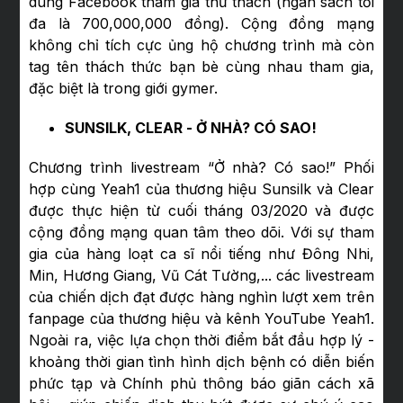
dùng Facebook tham gia thử thách (ngân sách tối
đa là 700,000,000 đồng). Cộng đồng mạng
không chỉ tích cực ủng hộ chương trình mà còn
tag tên thách thức bạn bè cùng nhau tham gia,
đặc biệt là trong giới gymer.
SUNSILK, CLEAR - Ở NHÀ? CÓ SAO!
Chương trình livestream “Ở nhà? Có sao!” Phối
hợp cùng Yeah1 của thương hiệu Sunsilk và Clear
được thực hiện từ cuối tháng 03/2020 và được
cộng đồng mạng quan tâm theo dõi. Với sự tham
gia của hàng loạt ca sĩ nổi tiếng như Đông Nhi,
Min, Hương Giang, Vũ Cát Tường,... các livestream
của chiến dịch đạt được hàng nghìn lượt xem trên
fanpage của thương hiệu và kênh YouTube Yeah1.
Ngoài ra, việc lựa chọn thời điểm bắt đầu hợp lý -
khoảng thời gian tình hình dịch bệnh có diễn biến
phức tạp và Chính phủ thông báo giãn cách xã