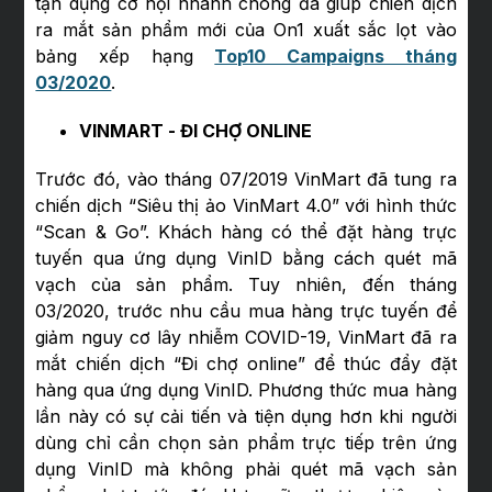
tận dụng cơ hội nhanh chóng đã giúp chiến dịch
ra mắt sản phẩm mới của On1 xuất sắc lọt vào
bảng xếp hạng
Top10 Campaigns tháng
03/2020
.
VINMART - ĐI CHỢ ONLINE
Trước đó, vào tháng 07/2019 VinMart đã tung ra
chiến dịch “Siêu thị ảo VinMart 4.0” với hình thức
“Scan & Go”. Khách hàng có thể đặt hàng trực
tuyến qua ứng dụng VinID bằng cách quét mã
vạch của sản phẩm. Tuy nhiên, đến tháng
03/2020, trước nhu cầu mua hàng trực tuyến để
giảm nguy cơ lây nhiễm COVID-19, VinMart đã ra
mắt chiến dịch “Đi chợ online” để thúc đẩy đặt
hàng qua ứng dụng VinID. Phương thức mua hàng
lần này có sự cải tiến và tiện dụng hơn khi người
dùng chỉ cần chọn sản phẩm trực tiếp trên ứng
dụng VinID mà không phải quét mã vạch sản