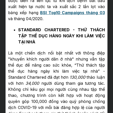
được diễn ra liên tục từ khi dịch bệnh bắt đầu
xuất hiện tại nước ta và xuất sắc 2 lần lọt vào
bảng xếp hạng
BSI Top10 Campaigns tháng 03
và tháng 04/2020.
STANDARD CHARTERED - THỬ THÁCH
TẬP THỂ DỤC HÀNG NGÀY KHI LÀM VIỆC
TẠI NHÀ
Là một chiến dịch nổi bật nhất với thông điệp
"khuyến khích người dân ở nhà" nhưng vẫn tập
thể dục để nâng cao sức khỏe, “Thử thách tập
thể dục hàng ngày khi làm việc tại nhà” -
Standard Chartered đã đạt hơn
130,000
thảo luận
với hơn
34,000
người dùng tham gia tương tác.
Không chỉ kêu gọi mọi người cùng nhau tập thể
thao, chương trình còn kết hợp với hoạt động
quyên góp 100,000 đồng vào quỹ phòng chống
dịch COVID-19 với mỗi bài đăng hợp lệ của người