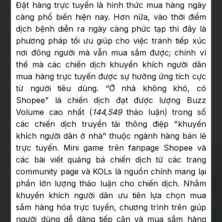
Đặt hàng trực tuyến là hình thức mua hàng ngày
càng phổ biến hiện nay. Hơn nữa, vào thời điểm
dịch bệnh diễn ra ngày càng phức tạp thì đây là
phương pháp tối ưu giúp cho việc tránh tiếp xúc
nơi đông người mà vẫn mua sắm được; chính vì
thế mà các chiến dịch khuyến khích người dân
mua hàng trực tuyến được sự hưởng ứng tích cực
từ người tiêu dùng. “Ở nhà không khó, có
Shopee” là chiến dịch đạt được lượng Buzz
Volume cao nhất (
144,549
thảo luận) trong số
các chiến dịch truyền tải thông điệp "khuyến
khích người dân ở nhà" thuộc ngành hàng bán lẻ
trực tuyến. Mini game trên fanpage Shopee và
các bài viết quảng bá chiến dịch từ các trang
community page và KOLs là nguồn chính mang lại
phần lớn lượng thảo luận cho chiến dịch. Nhằm
khuyến khích người dân ưu tiên lựa chọn mua
sắm hàng hóa trực tuyến, chương trình trên giúp
người dùng dễ dàng tiếp cận và mua sắm hàng