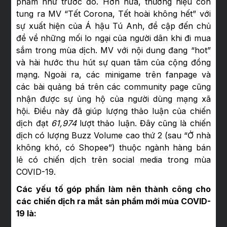
phẩm như trước đó. Hơn nữa, thương hiệu còn
tung ra MV “Tết Corona, Tết hoài không hết” với
sự xuất hiện của Á hậu Tú Anh, đề cập đến chủ
đề về những mối lo ngại của người dân khi đi mua
sắm trong mùa dịch. MV với nội dung đang “hot”
và hài hước thu hút sự quan tâm của cộng đồng
mạng. Ngoài ra, các minigame trên fanpage và
các bài quảng bá trên các community page cũng
nhận được sự ủng hộ của người dùng mạng xã
hội. Điều này đã giúp lượng thảo luận của chiến
dịch đạt
61,974
lượt thảo luận. Đây cũng là chiến
dịch có lượng Buzz Volume cao thứ 2 (sau “Ở nhà
không khó, có Shopee”) thuộc ngành hàng bán
lẻ có chiến dịch trên social media trong mùa
COVID-19.
Các yếu tố góp phần làm nên thành công cho
các chiến dịch ra mắt sản phẩm mới mùa COVID-
19 là: