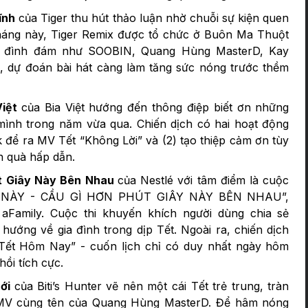
ĩnh
của Tiger thu hút thảo luận nhờ chuỗi sự kiện quen
tháng này, Tiger Remix được tổ chức ở Buôn Ma Thuột
ao đình đám như SOOBIN, Quang Hùng MasterD, Kay
é, dự đoán bài hát càng làm tăng sức nóng trước thềm
Việt
của Bia Việt hướng đến thông điệp biết ơn những
ình trong năm vừa qua. Chiến dịch có hai hoạt động
ik để ra MV Tết “Không Lời” và (2) tạo thiệp cảm ơn tùy
n quà hấp dẫn.
t Giây Này Bên Nhau
của Nestlé với tâm điểm là cuộc
C NÀY - CẦU GÌ HƠN PHÚT GIÂY NÀY BÊN NHAU”,
aFamily. Cuộc thi khuyến khích người dùng chia sẻ
ướng về gia đình trong dịp Tết. Ngoài ra, chiến dịch
Tết Hôm Nay” - cuốn lịch chỉ có duy nhất ngày hôm
ồi tích cực.
Mới
của Biti’s Hunter vẽ nên một cái Tết trẻ trung, tràn
 MV cùng tên của Quang Hùng MasterD. Để hâm nóng