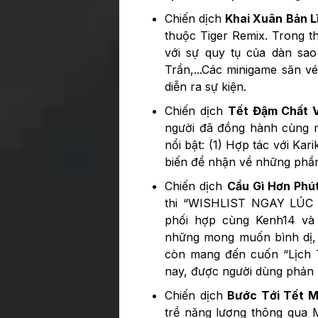
Chiến dịch
Khai Xuân Bản L
thuộc Tiger Remix. Trong 
với sự quy tụ của dàn s
Trần,...Các minigame săn v
diễn ra sự kiện.
Chiến dịch
Tết Đậm Chất 
người đã đồng hành cùng m
nổi bật: (1) Hợp tác với Kar
biến để nhận về những phầ
Chiến dịch
Cầu Gì Hơn Phú
thi “WISHLIST NGAY LÚ
phối hợp cùng Kenh14 và 
những mong muốn bình dị, h
còn mang đến cuốn “Lịch 
nay, được người dùng phản h
Chiến dịch
Bước Tới Tết 
trề năng lượng thông qua