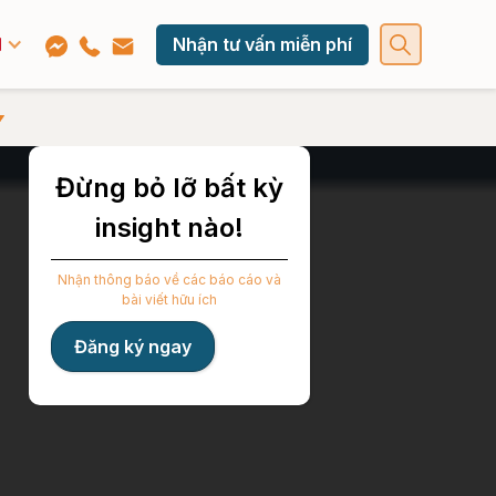
Nhận tư vấn miễn phí
Đừng bỏ lỡ bất kỳ
insight nào!
Nhận thông báo về các báo cáo và
bài viết hữu ích
Đăng ký ngay