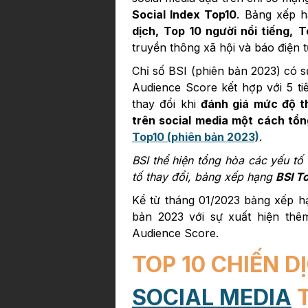
Social Index Top10
. Bảng xếp 
dịch,
Top 10 người nổi tiếng,
T
truyền thông xã hội và báo điện t
Chỉ số BSI (phiên bản 2023) có s
Audience Score kết hợp với 5 ti
thay đổi khi
đánh giá mức độ t
trên social media một cách tổ
Top10 (phiên bản 2023)
.
BSI thể hiện tổng hòa các yếu t
tố thay đổi, bảng xếp hạng
BSI T
Kể từ tháng 01/2023 bảng xếp h
bản 2023 với sự xuất hiện thêm
Audience Score.
TOP 10 CHIẾN D
SOCIAL MEDIA
T