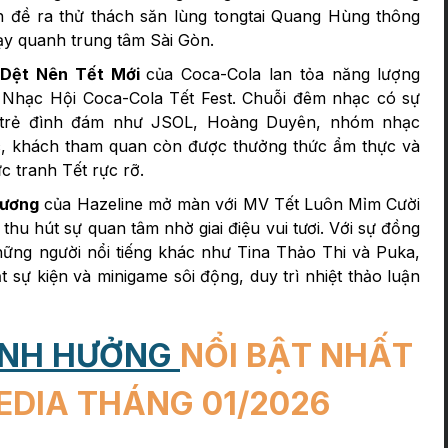
còn đề ra thử thách săn lùng tongtai Quang Hùng thông
hạy quanh trung tâm Sài Gòn.
 Dệt Nên Tết Mới
của Coca-Cola lan tỏa năng lượng
i Nhạc Hội Coca-Cola Tết Fest. Chuỗi đêm nhạc có sự
ĩ trẻ đình đám như JSOL, Hoàng Duyên, nhóm nhạc
, khách tham quan còn được thưởng thức ẩm thực và
c tranh Tết rực rỡ.
Hương
của Hazeline mở màn với MV Tết Luôn Mỉm Cười
hu hút sự quan tâm nhờ giai điệu vui tươi. Với sự đồng
ững người nổi tiếng khác như Tina Thảo Thi và Puka,
ạt sự kiện và minigame sôi động, duy trì nhiệt thảo luận
ẢNH HƯỞNG
NỔI BẬT NHẤT
EDIA THÁNG 01/2026