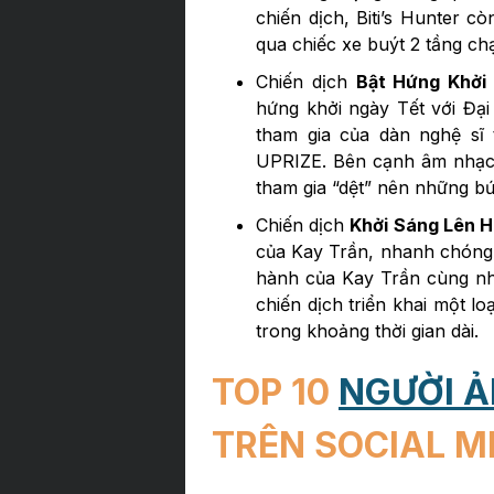
chiến dịch, Biti’s Hunter 
qua chiếc xe buýt 2 tầng c
Chiến dịch
Bật Hứng Khởi
hứng khởi ngày Tết với Đạ
tham gia của dàn nghệ s
UPRIZE. Bên cạnh âm nhạc
tham gia “dệt” nên những bứ
Chiến dịch
Khởi Sáng Lên 
của Kay Trần, nhanh chóng t
hành của Kay Trần cùng nh
chiến dịch triển khai một lo
trong khoảng thời gian dài.
TOP 10
NGƯỜI 
TRÊN SOCIAL M