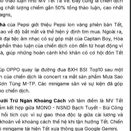
ào thảo luận nhờ MV Tết Ta Về. Đây cũng là chiến dịch
ùng chất lượng chiếm gần 50% tổng thảo luận, cao nhất
igns,
Nhà
của Pepsi giới thiệu Pepsi lon vàng phiên bản Tết,
ao về độ bắt mắt và thể hiện ý định tìm mua. Ngoài ra,
ới đại tiệc âm nhạc có sự góp mặt của Captain Boy, Hòa
phần thảo luận của chiến dịch còn đến từ hoạt động vì
, giúp những hoàn cảnh khó khăn có cơ hội đón Tết
úp OPPO quay lại đường đua BXH BSI Top10 sau một
n của chiến dịch là concert ra mắt sản phẩm Mưa Sao
Sơn Tùng M-TP. Các minigame săn vé sự kiện đã góp
ho chiến dịch.
ười Trừ Ngàn Khoảng Cách
với tâm điểm là MV Tết
ẩm kết hợp giữa MONO - NSND Bạch Tuyết - Bùi Công
i tích cực vì sự giao thoa độc lạ giữa cải lương và
 khoăn về khoảng cách thế hệ khi tận hưởng Tết. Chiến
 minigame tái hiện Tết xưa thông qua Google Gemini.