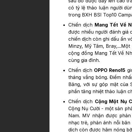
sau đó được đẩy lên cao tr
có tỷ lệ thảo luận người d
trong BXH BSI Top10 Campa
Chiến dịch
Mang Tết Về 
được nhiều người đánh giá c
chiến dịch còn ghi dấu ấn v
Minzy, Mỹ Tâm, Bray,...Một 
cộng đồng Mang Tết Về Nhà
cùng gia đình.
Chiến dịch
OPPO Reno15
gi
tháng vắng bóng. Điểm nhấ
Băng, với sự góp mặt của 
phần tăng nhiệt thảo luận c
Chiến dịch
Cộng Một Nụ C
Cộng Nụ Cười - một sản ph
Nam. MV nhận được phản hồ
nhạc trẻ, phản ánh nỗi băn
dịch còn được hâm nóng bởi