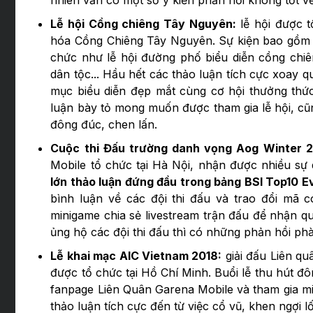
Lễ hội Cồng chiêng Tây Nguyên:
lễ hội được 
hóa Cồng Chiêng Tây Nguyên. Sự kiện bao gồm 
chức như lễ hội đường phố biểu diễn cồng chiêng
dân tộc... Hầu hết các thảo luận tích cực xoay q
mục biểu diễn đẹp mắt cùng cơ hội thưởng thứ
luận bày tỏ mong muốn được tham gia lễ hội, cũng
đông đúc, chen lấn.
Cuộc thi Đấu trường danh vọng Aog Winter 
Mobile tổ chức tại Hà Nội, nhận được nhiều s
lớn thảo luận đứng đầu trong bảng BSI Top10 E
bình luận về các đội thi đấu và trao đổi mã 
minigame chia sẻ livestream trận đấu để nhận qu
ủng hộ các đội thi đấu thì có những phản hồi phà
Lễ khai mạc AIC Vietnam 2018:
giải đấu Liên qu
được tổ chức tại Hồ Chí Minh. Buổi lễ thu hút đô
fanpage Liên Quân Garena Mobile và tham gia mi
thảo luận tích cực đến từ việc cổ vũ, khen ngợi l