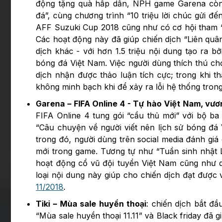
động tặng quà hấp dẫn, NPH game Garena còn 
đá”, cùng chương trình “10 triệu lời chúc gửi đ
AFF Suzuki Cup 2018 cũng như có cơ hội tham 
Các hoạt động này đã giúp chiến dịch “Liên quân
dịch khác - với hơn 1.5 triệu nội dung tạo ra b
bóng đá Việt Nam. Việc người dùng thích thú chơ
dịch nhận được thảo luận tích cực; trong khi 
không minh bạch khi để xảy ra lỗi hệ thống tron
Garena – FIFA Online 4 - Tự hào Việt Nam, vươ
FIFA Online 4 tung gói “cầu thủ mới” với bộ 
“Câu chuyện về người viết nên lịch sử bóng đá 
trong đó, người dùng trên social media đánh gi
mới trong game. Tương tự như “Tuần sinh nhật L
hoạt động cổ vũ đội tuyển Việt Nam cũng như 
loại nội dung này giúp cho chiến dịch đạt được 
11/2018
.
Tiki – Mùa sale huyền thoại
: chiến dịch bắt đ
“Mùa sale huyền thoại 11.11” và Black friday đã 