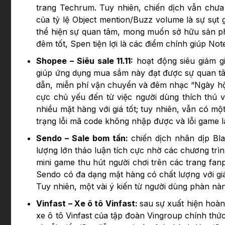
trang Techrum. Tuy nhiên, chiến dịch vẫn chưa 
của tỷ lệ Object mention/Buzz volume là sự sụt
thể hiện sự quan tâm, mong muốn sở hữu sản p
đêm tốt, Spen tiện lợi là các điểm chính giúp Not
Shopee – Siêu sale 11.11:
hoạt động siêu giảm g
giúp ứng dụng mua sắm này đạt được sự quan tâ
dẫn, miễn phí vận chuyển và đêm nhạc “Ngày hội 
cực chủ yếu đến từ việc người dùng thích thú v
nhiều mặt hàng với giá tốt; tuy nhiên, vẫn có một
trạng lỗi mã code không nhập được và lỗi game l
Sendo – Sale bom tấn:
chiến dịch nhân dịp Bl
lượng lớn thảo luận tích cực nhờ các chương trì
mini game thu hút người chơi trên các trang fanpa
Sendo có đa dạng mặt hàng có chất lượng với giá 
Tuy nhiên, một vài ý kiến từ người dùng phàn nà
Vinfast – Xe ô tô Vinfast:
sau sự xuất hiện hoàn
xe ô tô Vinfast của tập đoàn Vingroup chính thức 