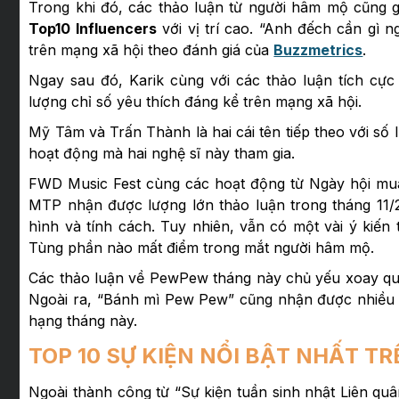
Trong khi đó, các thảo luận từ người hâm mộ cũng 
Top10 Influencers
với vị trí cao. “Anh đếch cần gì 
trên mạng xã hội theo đánh giá của
Buzzmetrics
.
Ngay sau đó, Karik cùng với các thảo luận tích cực 
lượng chỉ số yêu thích đáng kể trên mạng xã hội.
Mỹ Tâm và Trấn Thành là hai cái tên tiếp theo với số
hoạt động mà hai nghệ sĩ này tham gia.
FWD Music Fest cùng các hoạt động từ Ngày hội mu
MTP nhận được lượng lớn thảo luận trong tháng 11/
hình và tính cách. Tuy nhiên, vẫn có một vài ý kiến
Tùng phần nào mất điểm trong mắt người hâm mộ.
Các thảo luận về PewPew tháng này chủ yếu xoay qua
Ngoài ra, “Bánh mì Pew Pew” cũng nhận được nhiều lờ
hạng tháng này.
TOP 10 SỰ KIỆN NỔI BẬT NHẤT T
Ngoài thành công từ “Sự kiện tuần sinh nhật Liên quâ