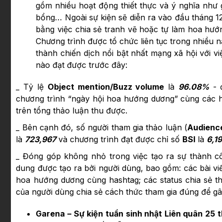
gồm nhiều hoạt động thiết thực và ý nghĩa như 
bổng… Ngoài sự kiện sẽ diễn ra vào đầu tháng 1
bằng việc chia sẻ tranh vẽ hoặc tự làm hoa hướ
Chương trình được tổ chức liên tục trong nhiều 
thành chiến dịch nổi bật nhất mạng xã hội với 
nào đạt được trước đây:
_ Tỷ lệ
Object mention/Buzz volume
là
96.08%
- đ
chương trình “ngày hội hoa hướng dương” cùng các 
trên tổng thảo luận thu được.
_ Bên cạnh đó, số người tham gia thảo luận (
Audienc
là
723,967
và chương trình đạt được chỉ số
BSI
là
6,1
_ Đóng góp không nhỏ trong việc tạo ra sự thành c
dung được tạo ra bởi người dùng, bao gồm: các bài vi
hoa hướng dương cùng hashtag; các status chia sẻ thô
của người dùng chia sẻ cách thức tham gia đúng để g
Garena – Sự kiện tuần sinh nhật Liên quân 25 t