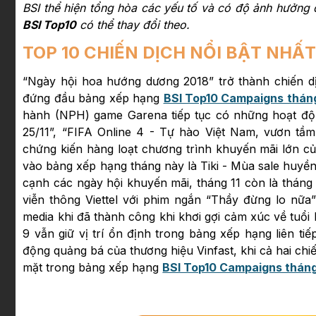
BSI thể hiện tổng hòa các yếu tố và có độ ảnh hưởng 
BSI Top10
có thể thay đổi theo.
TOP 10 CHIẾN DỊCH NỔI BẬT NHẤ
“Ngày hội hoa hướng dương 2018” trở thành chiến dịc
đứng đầu bảng xếp hạng
BSI Top10 Campaigns tháng
hành (NPH) game Garena tiếp tục có những hoạt độn
25/11”, “FIFA Online 4 - Tự hào Việt Nam, vươn tầm 
chứng kiến hàng loạt chương trình khuyến mãi lớn củ
vào bảng xếp hạng tháng này là Tiki - Mùa sale huyền 
cạnh các ngày hội khuyến mãi, tháng 11 còn là tháng 
viễn thông Viettel với phim ngắn “Thầy đừng lo nữa” 
media khi đã thành công khi khơi gợi cảm xúc về tuổ
9 vẫn giữ vị trí ổn định trong bảng xếp hạng liên t
động quảng bá của thương hiệu Vinfast, khi cả hai chi
mặt trong bảng xếp hạng
BSI Top10 Campaigns tháng