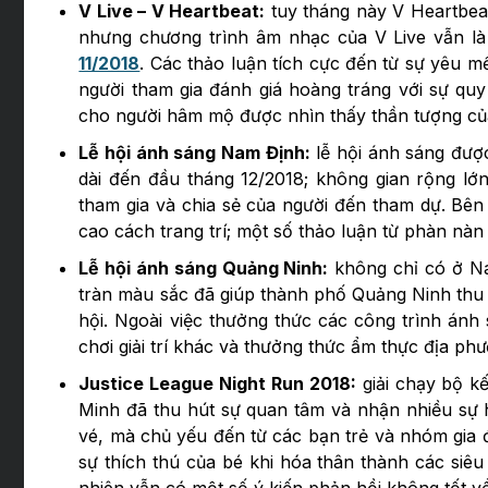
V Live – V Heartbeat:
tuy tháng này V Heartbeat
nhưng chương trình âm nhạc của V Live vẫn l
11/2018
. Các thảo luận tích cực đến từ sự yêu mế
người tham gia đánh giá hoàng tráng với sự quy 
cho người hâm mộ được nhìn thấy thần tượng củ
Lễ hội ánh sáng Nam Định:
lễ hội ánh sáng đượ
dài đến đầu tháng 12/2018; không gian rộng lớ
tham gia và chia sẻ của người đến tham dự. Bên 
cao cách trang trí; một số thảo luận từ phàn nàn
Lễ hội ánh sáng Quảng Ninh:
không chỉ có ở Nam
tràn màu sắc đã giúp thành phố Quảng Ninh thu 
hội. Ngoài việc thưởng thức các công trình ánh
chơi giải trí khác và thưởng thức ẩm thực địa ph
Justice League Night Run 2018:
giải chạy bộ k
Minh đã thu hút sự quan tâm và nhận nhiều sự 
vé, mà chủ yếu đến từ các bạn trẻ và nhóm gia đ
sự thích thú của bé khi hóa thân thành các siê
nhiên vẫn có một số ý kiến phản hồi không tốt về