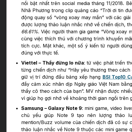
nổi bật nhất trên social media tháng 11/2018. 
Nhã Phương trong clip quảng cáo “Trời ơi tin đượ
động quay số “vòng xoay may mắn” với các giải 
được lượng thảo luận nhắc nhớ về chiến dịch, th
66.61%
. Việc người tham gia game “Vòng xoay m
cùng việc thích thú với chương trình khuyến mãi
tích cực. Mặt khác, một số ý kiến từ người dùn
đúng với thực tế.
Viettel – Thầy đừng lo nữa
: từ việc phát triển
từng chiến dịch như “Hãy yêu thương theo cách c
giữ vị trí đứng đầu bảng xếp hạng
BSI Top10 C
đầy cảm xúc nhân dịp Ngày giáo Việt Nam bằng
thầy cô theo cách của bạn”. MV nhận được nhiều 
vì giúp họ gợi nhớ về khoảng thời gian ngồi trên
Samsung – Galaxy Note 9
: mini game, video li
chủ yếu giúp Note 9 tạo nên lượng thảo luậ
mention/Buzz volume của chiến dịch đã có sự c
thảo luận nhắc về Note 9 thuộc các mini game qu