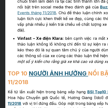
chuỗi triển lãm diễn ra tại các tỉnh thành lớn đã
nổi bật trên social media theo đánh giá của
Buz
Events tháng 11/2018
. Chủ đề thảo luận chính x
luận tích cực khen thiết kế xe đẹp, cùng các t
vấp phải nhiều ý kiến trái chiều về chất lượng xe
đãi).
Vinfast – Xe điện Klara:
bên cạnh việc ra mắt x
thảo luận khổng lồ không chỉ đến từ sự kiện ra
kéo theo đó là sự quan tâm chú ý của người dùng 
các thông số của xe cùng các thảo luận thể hiệ
một số ý kiến cho rằng giá xe khá cao và dùng xe
TOP 10
NGƯỜI ẢNH HƯỞNG
NỔI B
11/2018
Kể từ lần xuất hiện trong bảng xếp hạng
BSI Top10 
Hoa hậu Chuyển giới Quốc tế, Hương Giang (Idol) 
11/2018
với vị trí đứng đầu. Góp mặt trong bảng xếp h