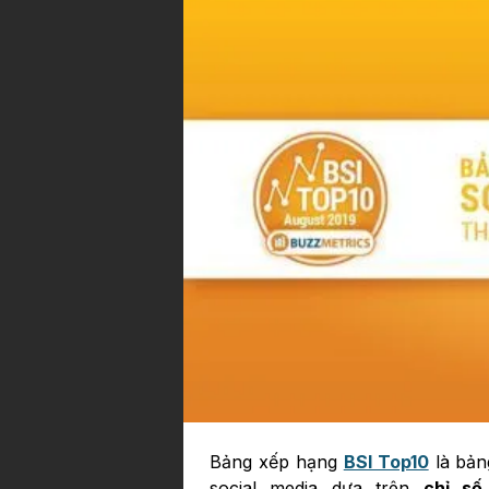
Bảng xếp hạng
BSI Top10
là bản
social media dựa trên
chỉ số