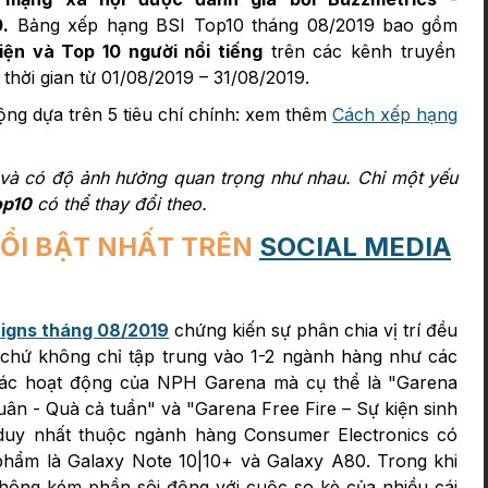
.
Bảng xếp hạng BSI Top10 tháng 08/2019 bao gồm
iện và Top 10 người nổi tiếng
trên các kênh truyền
 thời gian từ 01/08/2019 – 31/08/2019.
ng dựa trên 5 tiêu chí chính: xem thêm
Cách xếp hạng
ố và có độ ảnh hưởng quan trọng như nhau. Chỉ một yếu
op10
có thể thay đổi theo.
NỔI BẬT NHẤT TRÊN
SOCIAL MEDIA
igns tháng 08/2019
chứng kiến sự phân chia vị trí đều
chứ không chỉ tập trung vào 1-2 ngành hàng như các
 các hoạt động của NPH Garena mà cụ thể là "Garena
ân - Quà cả tuần" và "Garena Free Fire – Sự kiện sinh
 duy nhất thuộc ngành hàng Consumer Electronics có
hẩm là Galaxy Note 10|10+ và Galaxy A80. Trong khi
ông kém phần sôi động với cuộc so kè của nhiều cái