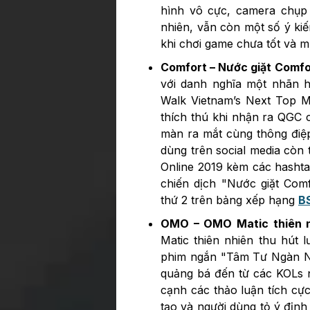
hình vô cực, camera chụp 
nhiên, vẫn còn một số ý kiế
khi chơi game chưa tốt và m
Comfort – Nước giặt Comfo
với danh nghĩa một nhãn h
Walk Vietnam’s Next Top M
thích thú khi nhận ra QGC c
màn ra mắt cùng thông điệp
dùng trên social media còn 
Online 2019 kèm các hashtag
chiến dịch "Nước giặt Com
thứ 2 trên bảng xếp hạng
B
OMO – OMO Matic thiên 
Matic thiên nhiên thu hút 
phim ngắn "Tâm Tư Ngàn Nă
quảng bá đến từ các KOLs nổ
cạnh các thảo luận tích c
tạo và người dùng tỏ ý địn