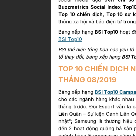
Buzzmetrics Social Index Top10
Top 10 chiến dịch, Top 10 sự k
thông xã hội và báo điện tử trong
Bảng xếp hạng
BSI Top10
hoạt độ
BSI Top10
BSI thể hiện tổng hòa các yếu t
tố thay đổi, bảng xếp hạng
BSI T
TOP 10 CHIẾN DỊCH 
THÁNG 08/2019
Bảng xếp hạng
BSI Top10 Campa
cho các ngành hàng khác nhau 
tháng trước. Đối Esport vẫn là
Liên Quân – Sự kiện Oánh Liên Qu
nhật"; Samsung là thương hiệu
đến 2 hoạt động quảng bá sản p
ngành hàng E-commerce cũng kh