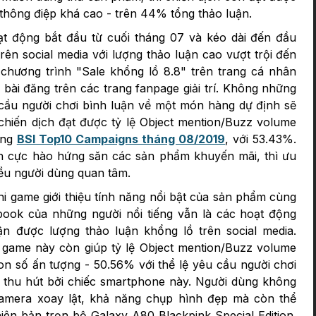
 thông điệp khá cao - trên 44% tổng thảo luận.
ạt động bắt đầu từ cuối tháng 07 và kéo dài đến đầu
ên social media với lượng thảo luận cao vượt trội đến
u chương trình "Sale khổng lồ 8.8" trên trang cá nhân
bài đăng trên các trang fanpage giải trí. Không những
 cầu người chơi bình luận về một món hàng dự định sẽ
hiến dịch đạt được tỷ lệ Object mention/Buzz volume
ạng
BSI Top10 Campaigns tháng 08/2019
, với 53.43%.
ch cực hào hứng săn các sản phẩm khuyến mãi, thì ưu
iều người dùng quan tâm.
ini game giới thiệu tính năng nổi bật của sản phẩm cùng
book của những người nổi tiếng vẫn là các hoạt động
n được lượng thảo luận khổng lồ trên social media.
 game này còn giúp tỷ lệ Object mention/Buzz volume
n số ấn tượng - 50.56% với thể lệ yêu cầu người chơi
 thu hút bởi chiếc smartphone này. Người dùng không
 camera xoay lật, khả năng chụp hình đẹp mà còn thể
hiên bản trọn bộ Galaxy A80 Blackpink Special Edition.