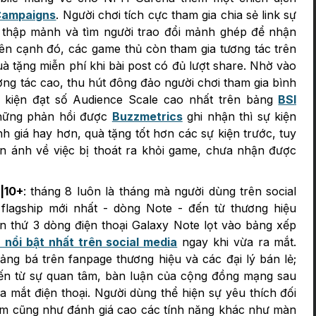
Campaigns
. Người chơi tích cực tham gia chia sẻ link sự
u thập mảnh và tìm người trao đổi mảnh ghép để nhận
bên cạnh đó, các game thủ còn tham gia tương tác trên
 tặng miễn phí khi bài post có đủ lượt share. Nhờ vào
ng tác cao, thu hút đông đảo người chơi tham gia bình
ự kiện đạt số Audience Scale cao nhất trên bảng
BSI
hững phản hồi được
Buzzmetrics
ghi nhận thì sự kiện
h giá hay hơn, quà tặng tốt hơn các sự kiện trước, tuy
n ánh về việc bị thoát ra khỏi game, chưa nhận được
|10+
: tháng 8 luôn là tháng mà người dùng trên social
lagship mới nhất - dòng Note - đến từ thương hiệu
n thứ 3 dòng điện thoại Galaxy Note lọt vào bảng xếp
 nổi bật nhất trên social media
ngay khi vừa ra mắt.
ng bá trên fanpage thương hiệu và các đại lý bán lẻ;
đến từ sự quan tâm, bàn luận của cộng đồng mạng sau
ra mắt điện thoại. Người dùng thể hiện sự yêu thích đối
hẩm cũng như đánh giá cao các tính năng khác như màn