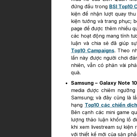
đứng đầu trong
BSI Top10 
kiện để nhận lượt quay th
kiện tướng và trang phục; 
page để được thêm nhiều quà
các hoạt động mang tính tươ
luận và chia sẻ đã giúp s
Top10 Campaigns
. Theo n
lần này được người chơi đán
nhiên, vẫn có phản vài phả
quà.
Samsung – Galaxy Note 10
media được chiêm ngưỡng f
Samsung; và đây cũng là lầ
hạng
Top10 các chiến dịch
Bên cạnh các mini game quả
lượng thảo luận khổng lồ 
khi xem livestream sự kiện 
với thiết kế mới của sản p