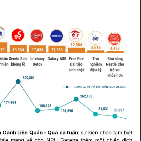
n Oánh Liên Quân - Quà cả tuần
: sự kiện chào tạm biệt
bile mang về cho NPH Garena thêm một chiến dịch