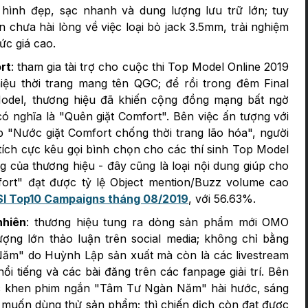
hình đẹp, sạc nhanh và dung lượng lưu trữ lớn; tuy
n chưa hài lòng về việc loại bỏ jack 3.5mm, trải nghiệm
ức giá cao.
rt
: tham gia tài trợ cho cuộc thi Top Model Online 2019
iệu thời trang mang tên QGC; để rồi trong đêm Final
odel, thương hiệu đã khiến cộng đồng mạng bất ngờ
ó nghĩa là "Quên giặt Comfort". Bên việc ấn tượng với
 "Nước giặt Comfort chống thời trang lão hóa", người
tích cực kêu gọi bình chọn cho các thí sinh Top Model
 của thương hiệu - đây cũng là loại nội dung giúp cho
fort" đạt được tỷ lệ Object mention/Buzz volume cao
SI Top10 Campaigns tháng 08/2019
, với 56.63%.
nhiên
: thương hiệu tung ra dòng sản phẩm mới OMO
lượng lớn thảo luận trên social media; không chỉ bằng
m" do Huỳnh Lập sản xuất mà còn là các livestream
i tiếng và các bài đăng trên các fanpage giải trí. Bên
ực khen phim ngắn "Tâm Tư Ngàn Năm" hài hước, sáng
h muốn dùng thử sản phẩm; thì chiến dịch còn đạt được