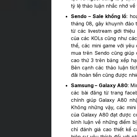
tỷ lệ thảo luận nhắc nhớ về
Sendo – Sale khổng lồ
: ho
tháng 08, gây khuynh đảo tr
từ các livestream giới thiệ
của các KOLs cũng như các 
thế, các mini game với yêu
mua trên Sendo cũng giúp c
cao thứ 3 trên bảng xếp h
Bên cạnh các thảo luận tí
đãi hoàn tiền cũng được nh
Samsung – Galaxy A80
: M
các bài đăng từ trang face
chính giúp Galaxy A80 nhậ
Không những vậy, các mini
của Galaxy A80 đạt được co
bình luận về những điểm bị
chỉ đánh giá cao thiết kế
hiện sự yêu thích đối với p