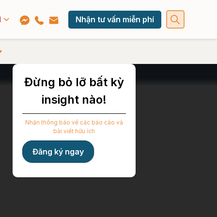
Nhận tư vấn miễn phí
Đừng bỏ lỡ bất kỳ
insight nào!
Nhận thông báo về các báo cáo và
bài viết hữu ích
Đăng ký ngay