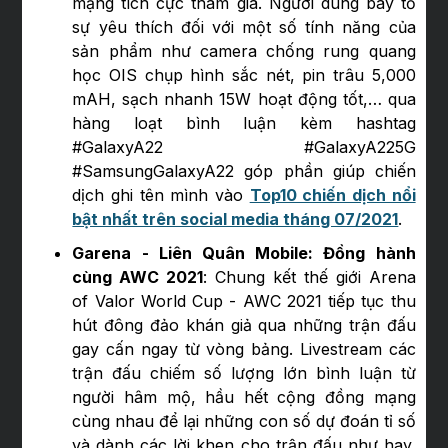
mạng tích cực tham gia. Người dùng bày tỏ
sự yêu thích đối với một số tính năng của
sản phẩm như camera chống rung quang
học OIS chụp hình sắc nét, pin trâu 5,000
mAH, sạch nhanh 15W hoạt động tốt,… qua
hàng loạt bình luận kèm hashtag
#GalaxyA22 #GalaxyA225G
#SamsungGalaxyA22 góp phần giúp chiến
dịch ghi tên mình vào
Top10 chiến dịch nổi
bật nhất trên social media tháng 07/2021
.
Garena - Liên Quân Mobile: Đồng hành
cùng AWC 2021
: Chung kết thế giới Arena
of Valor World Cup - AWC 2021 tiếp tục thu
hút đông đảo khán giả qua những trận đấu
gay cấn ngay từ vòng bảng. Livestream các
trận đấu chiếm số lượng lớn bình luận từ
người hâm mộ, hầu hết cộng đồng mạng
cùng nhau để lại những con số dự đoán tỉ số
và dành các lời khen cho trận đấu như hay,