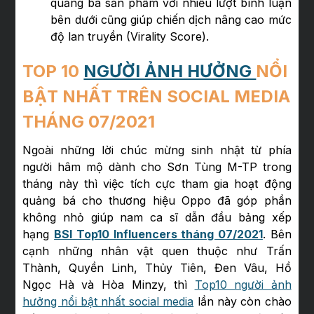
quảng bá sản phẩm với nhiều lượt bình luận
bên dưới cũng giúp chiến dịch nâng cao mức
độ lan truyền (Virality Score).
TOP 10
NGƯỜI ẢNH HƯỞNG
NỔI
BẬT NHẤT TRÊN SOCIAL MEDIA
THÁNG 07/2021
Ngoài những lời chúc mừng sinh nhật từ phía
người hâm mộ dành cho Sơn Tùng M-TP trong
tháng này thì việc tích cực tham gia hoạt động
quảng bá cho thương hiệu Oppo đã góp phần
không nhỏ giúp nam ca sĩ dẫn đầu bảng xếp
hạng
BSI Top10 Influencers tháng 07/2021
. Bên
cạnh những nhân vật quen thuộc như Trấn
Thành, Quyền Linh, Thủy Tiên, Đen Vâu, Hồ
Ngọc Hà và Hòa Minzy, thì
Top10 người ảnh
hưởng nổi bật nhất social media
lần này còn chào