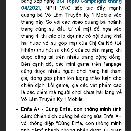
bảng xếp hạng
BSI Top10 Campaigns tháng
04/2021
, NPH VNG tiếp tục đẩy mạnh
quảng bá Võ Lâm Truyền Kỳ 1 Mobile vào
tháng này. So với các video quảng bá hoành
tráng cùng sự đầu tư về mặt đồ họa vào
tháng 4, thì các clip đợt này có nội dung khá
hài hước với sự góp mặt của Chị Ca Nô (Lê
Nhân) thu hút sự chú ý của cư dân mạng khi
được đăng tải trên nhiều trang cộng đồng.
Bên cạnh đó, các mini game trên fanpage
cũng được nhiều người chơi hăng hái tham
gia, đóng góp phần lớn lượng thảo luận cho
chiến dịch. Lỗi game, giá các vật phẩm cao
là các điểm mà người chơi chưa hài lòng về
Võ Lâm Truyền Kỳ 1 Mobile.
Enfa A+ - Cùng Enfa, con thông minh tình
cảm:
Chiến dịch quảng bá dòng sữa Enfa A+
với thông điệp “Cùng Enfa, con thông minh
tình cảm” nhanh chóng nhận được sự quan