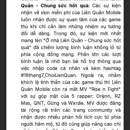
Quân - Chung sức hốt quà
: Các sự kiện
nhận về skin miễn phí của Liên Quân Mobile
luôn nhận được sự quan tâm của các game
thủ khi chỉ cần làm những nhiệm vụ tương
đối dễ dàng. Trong đó, sự kiện mới nhất
mang tên "Ở nhà Liên Quân - Chung sức hốt
quà" đã chiếm lượng bình luận khổng lồ từ
phía cộng đồng mạng. Phần lớn các lượt
bình luận là nhờ bạn bè hỗ trợ thông qua
việc nhập code cá nhân và kèm hashtag
#18thang7_ChoiLienQuan. Ngoài ra, nhằm
khích lệ tinh thần của các game thủ thì Liên
Quân Mobile còn ra mắt MV "Rise n Fight"
với sự góp mặt của 5 rapper: Orijinn, RZ
Mas, QNT, Gừng và Wxrdie. MV được đăng
tải rộng rãi trên các trang community và
nhận được nhiều phản hồi tích cực từ phía
người hâm mộ, từ đó cũng giúp nâng cao chỉ