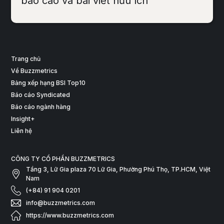
báo cáo và bài viết hữu ích
Trang chủ
Về Buzzmetrics
Bảng xếp hạng BSI Top10
Báo cáo Syndicated
Báo cáo ngành hàng
Insight+
Liên hệ
CÔNG TY CỔ PHẦN BUZZMETRICS
Tầng 3, Lữ Gia plaza 70 Lữ Gia, Phường Phú Thọ, TP.HCM, Việt
Nam
(+84) 91 904 0201
info@buzzmetrics.com
https://www.buzzmetrics.com