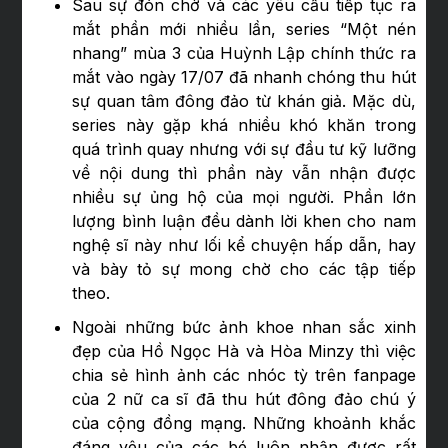
Sau sự đón chờ và các yêu cầu tiếp tục ra
mắt phần mới nhiều lần, series “Một nén
nhang” mùa 3 của Huỳnh Lập chính thức ra
mắt vào ngày 17/07 đã nhanh chóng thu hút
sự quan tâm đông đảo từ khán giả. Mặc dù,
series này gặp khá nhiều khó khăn trong
quá trình quay nhưng với sự đầu tư kỹ lưỡng
về nội dung thì phần này vẫn nhận được
nhiều sự ủng hộ của mọi người. Phần lớn
lượng bình luận đều dành lời khen cho nam
nghệ sĩ này như lối kể chuyện hấp dẫn, hay
và bày tỏ sự mong chờ cho các tập tiếp
theo.
Ngoài những bức ảnh khoe nhan sắc xinh
đẹp của Hồ Ngọc Hà và Hòa Minzy thì việc
chia sẻ hình ảnh các nhóc tỳ trên fanpage
của 2 nữ ca sĩ đã thu hút đông đảo chú ý
của cộng đồng mạng. Những khoảnh khắc
đáng yêu của các bé luôn nhận được rất