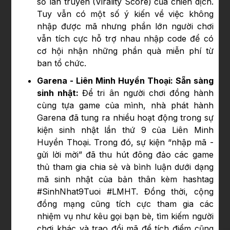
số lan truyền (Virality Score) của chiến dịch.
Tuy vẫn có một số ý kiến về việc không
nhập được mã nhưng phần lớn người chơi
vẫn tích cực hỗ trợ nhau nhập code để có
cơ hội nhận những phần quà miễn phí từ
ban tổ chức.
Garena - Liên Minh Huyền Thoại: Sẵn sàng
sinh nhật:
Để tri ân người chơi đồng hành
cùng tựa game của mình, nhà phát hành
Garena đã tung ra nhiều hoạt động trong sự
kiện sinh nhật lần thứ 9 của Liên Minh
Huyền Thoại. Trong đó, sự kiện “nhập mã -
gửi lời mời” đã thu hút đông đảo các game
thủ tham gia chia sẻ và bình luận dưới dạng
mã sinh nhật của bản thân kèm hashtag
#SinhNhat9Tuoi #LMHT. Đồng thời, cộng
đồng mạng cũng tích cực tham gia các
nhiệm vụ như kêu gọi bạn bè, tìm kiếm người
chơi khác và trao đổi mã để tích điểm cũng