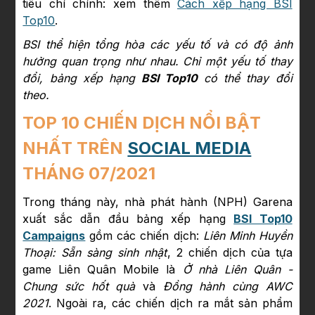
tiêu chí chính: xem thêm
Cách xếp hạng BSI
Top10
.
BSI thể hiện tổng hòa các yếu tố và có độ ảnh
hưởng quan trọng như nhau. Chỉ một yếu tố thay
đổi, bảng xếp hạng
BSI Top10
có thể thay đổi
theo.
TOP 10 CHIẾN DỊCH NỔI BẬT
NHẤT TRÊN
SOCIAL MEDIA
THÁNG 07/2021
Trong tháng này, nhà phát hành (NPH) Garena
xuất sắc dẫn đầu bảng xếp hạng
BSI Top10
Campaigns
gồm các chiến dịch:
Liên Minh Huyền
Thoại: Sẵn sàng sinh nhật
, 2 chiến dịch của tựa
game Liên Quân Mobile là
Ở nhà Liên Quân -
Chung sức hốt quà
và
Đồng hành cùng AWC
2021
. Ngoài ra, các chiến dịch ra mắt sản phẩm