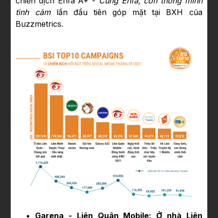
chiến dịch Enfa A+ -
Cùng Enfa, con thông minh
tình cảm
lần đầu tiên góp mặt tại BXH của
Buzzmetrics.
Garena - Liên Quân Mobile: Ở nhà Liên