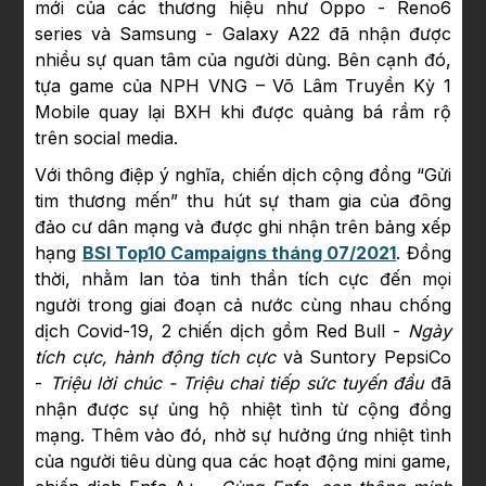
mới của các thương hiệu như Oppo - Reno6
series và Samsung - Galaxy A22 đã nhận được
nhiều sự quan tâm của người dùng. Bên cạnh đó,
tựa game của NPH VNG – Võ Lâm Truyền Kỳ 1
Mobile quay lại BXH khi được quảng bá rầm rộ
trên social media.
Với thông điệp ý nghĩa, chiến dịch cộng đồng “Gửi
tim thương mến” thu hút sự tham gia của đông
đảo cư dân mạng và được ghi nhận trên bảng xếp
hạng
BSI Top10 Campaigns tháng 07/2021
. Đồng
thời, nhằm lan tỏa tinh thần tích cực đến mọi
người trong giai đoạn cả nước cùng nhau chống
dịch Covid-19, 2 chiến dịch gồm Red Bull -
Ngày
tích cực, hành động tích cực
và Suntory PepsiCo
-
Triệu lời chúc - Triệu chai tiếp sức tuyến đầu
đã
nhận được sự ủng hộ nhiệt tình từ cộng đồng
mạng. Thêm vào đó, nhờ sự hưởng ứng nhiệt tình
của người tiêu dùng qua các hoạt động mini game,