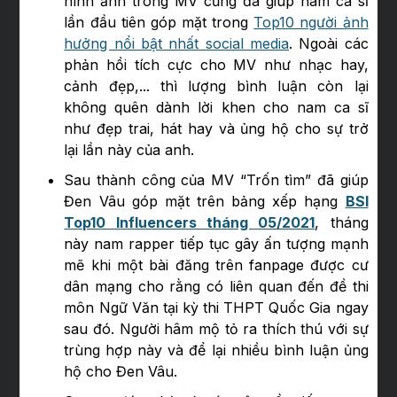
hình ảnh trong MV cũng đã giúp nam ca sĩ
lần đầu tiên góp mặt trong
Top10 người ảnh
hưởng nổi bật nhất social media
. Ngoài các
phản hồi tích cực cho MV như nhạc hay,
cảnh đẹp,... thì lượng bình luận còn lại
không quên dành lời khen cho nam ca sĩ
như đẹp trai, hát hay và ủng hộ cho sự trở
lại lần này của anh.
Sau thành công của MV “Trốn tìm” đã giúp
Đen Vâu góp mặt trên bảng xếp hạng
BSI
Top10 Influencers tháng 05/2021
, tháng
này nam rapper tiếp tục gây ấn tượng mạnh
mẽ khi một bài đăng trên fanpage được cư
dân mạng cho rằng có liên quan đến đề thi
môn Ngữ Văn tại kỳ thi THPT Quốc Gia ngay
sau đó. Người hâm mộ tỏ ra thích thú với sự
trùng hợp này và để lại nhiều bình luận ủng
hộ cho Đen Vâu.