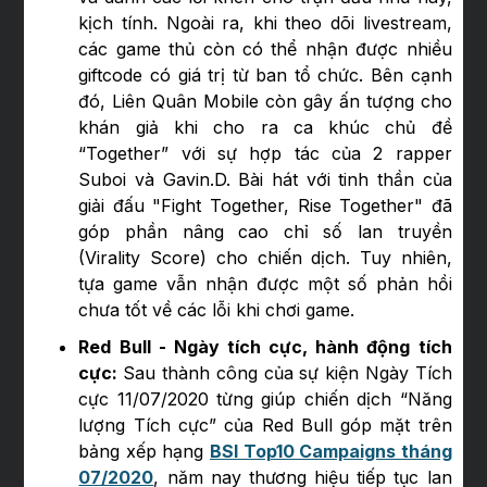
kịch tính. Ngoài ra, khi theo dõi livestream,
các game thủ còn có thể nhận được nhiều
giftcode có giá trị từ ban tổ chức. Bên cạnh
đó, Liên Quân Mobile còn gây ấn tượng cho
khán giả khi cho ra ca khúc chủ đề
“Together” với sự hợp tác của 2 rapper
Suboi và Gavin.D. Bài hát với tinh thần của
giải đấu "Fight Together, Rise Together" đã
góp phần nâng cao chỉ số lan truyền
(Virality Score) cho chiến dịch. Tuy nhiên,
tựa game vẫn nhận được một số phản hồi
chưa tốt về các lỗi khi chơi game.
Red Bull - Ngày tích cực, hành động tích
cực:
Sau thành công của sự kiện Ngày Tích
cực 11/07/2020 từng giúp chiến dịch “Năng
lượng Tích cực” của Red Bull góp mặt trên
bảng xếp hạng
BSI Top10 Campaigns tháng
07/2020
, năm nay thương hiệu tiếp tục lan