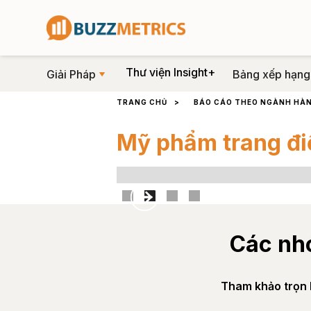
Thư viện Insight+
Giải Pháp
Bảng xếp hạng
TRANG CHỦ
>
BÁO CÁO THEO NGÀNH HÀ
Mỹ phẩm trang đ
Slide 2 of 4.
Các nh
Tham khảo trọn b