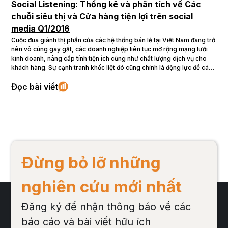
Social Listening: Thống kê và phân tích về Các 
chuỗi siêu thị và Cửa hàng tiện lợi trên social 
media Q1/2016
Cuộc đua giành thị phần của các hệ thống bán lẻ tại Việt Nam đang trở
nên vô cùng gay gắt, các doanh nghiệp liên tục mở rộng mạng lưới
kinh doanh, nâng cấp tính tiện ích cũng như chất lượng dịch vụ cho
khách hàng. Sự cạnh tranh khốc liệt đó cũng chính là động lực để các
doanh nghiệp trong ngành này ngày càng nỗ lực để hoàn thiện mình
Đọc bài viết
hơn. Thế nên hơn bao giờ hết, ý kiến của người tiêu dùng và mức độ
hài lòng khi sử dụng dịch vụ đang trở thành chủ đề nóng của các
doanh nghiệp bán lẻ hiện nay. Trong bài viết này, Buzzmetricssẽ
phân tích về ngành hàng bán lẻ trong thời gian 3 tháng đầu năm 2016,
đào sâu vào hoạt động quảng bá thương hiệu cùng với các ý kiến của
khách hàng trên social media về Nhóm các siêu thị và Các chuỗi cửa
hàng tiện lợi.
Đừng bỏ lỡ những
nghiên cứu mới nhất
Đăng ký để nhận thông báo về các
báo cáo và bài viết hữu ích