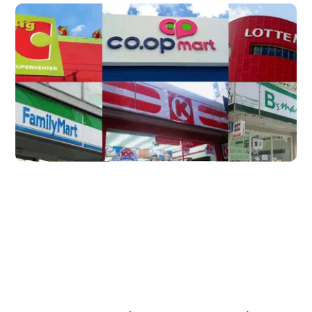
Phân tích thảo luận siêu thị và cửa hàng tiện lợi 
trên social media Q1/2016
Trong bài viết này, Buzzmetrics sẽ phân tích về ngành hàng bán lẻ
trong thời gian 3 tháng đầu năm 2016, đào sâu vào hoạt động quảng
bá thương hiệu cùng với thảo luận về siêu thị và cửa hàng tiện lợi của
khách hàng trên Social Media.
Đọc bài viết