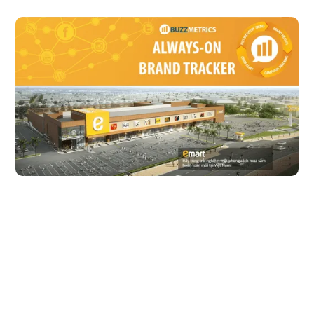
Theo dõi sức khoẻ thương hiệu toàn diện trên 
social media: Emart qua góc nhìn social listening
Buzzmetrics tiếp tục thực hiện bài viết thứ 7 trong chuyên
mục "Always-on Brand Tracker - Mỗi tuần một thương hiệu", Bài viết
tuần này sẽ Phân tích Emart trên Social Media trong khoảng thời gian
6 tháng từ 01/01/2016 - 30/06/2016.
Đọc bài viết