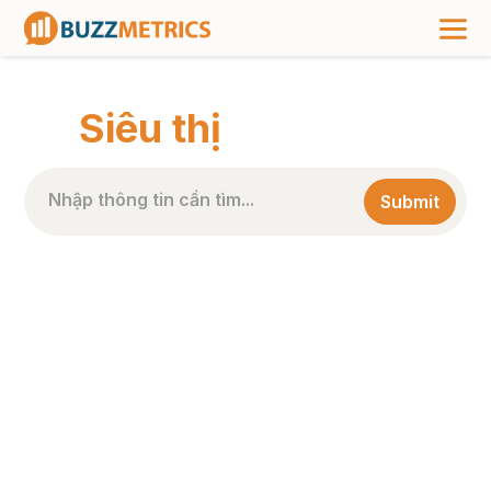
TRANG CHỦ
>
NHÃN BÀI VIẾT
>
SIÊU THỊ
Siêu thị