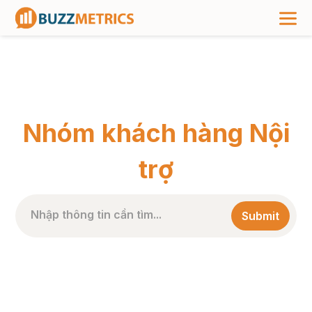
TRANG CHỦ
>
NHÃN BÀI VIẾT
>
NHÓM KHÁCH HÀNG NỘI TRỢ
Nhóm khách hàng Nội
trợ